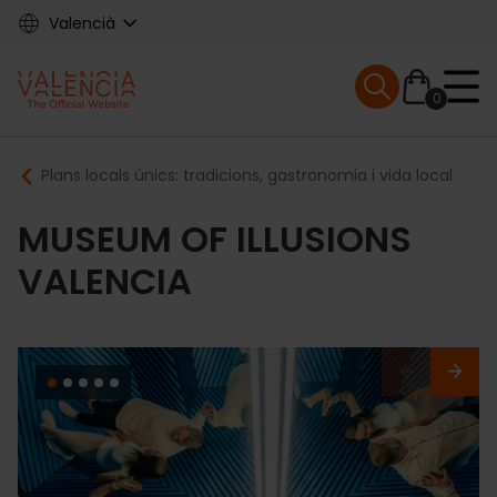
Skip
Valencià
to
main
Mobile menu ex
content
0
Main
Breadcrumb
Plans locals únics: tradicions, gastronomia i vida local
navigation
MUSEUM OF ILLUSIONS
VALENCIA