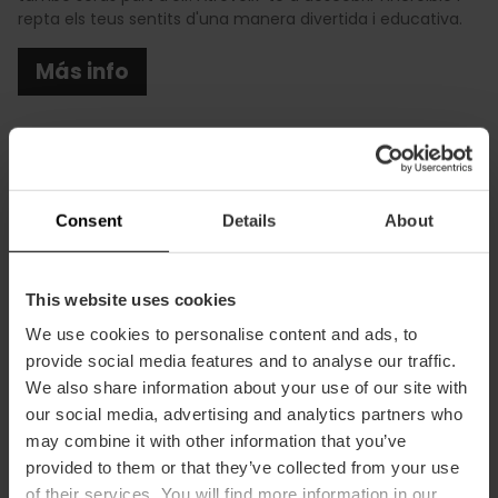
repta els teus sentits d'una manera divertida i educativa.
Más info
Consent
Details
About
Informació pràctica
This website uses cookies
Descompte Valencia Tourist Card
10% dto València Tourist Card
We use cookies to personalise content and ads, to
provide social media features and to analyse our traffic.
We also share information about your use of our site with
our social media, advertising and analytics partners who
may combine it with other information that you’ve
provided to them or that they’ve collected from your use
of their services. You will find more information in our