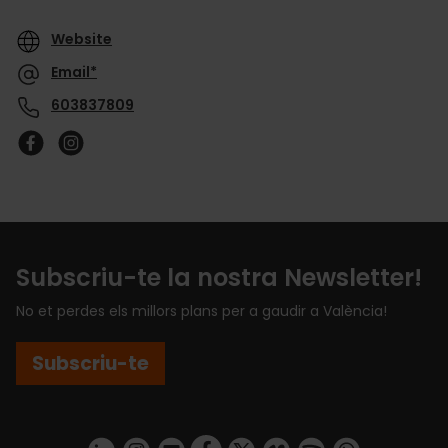
Website
Email*
603837809
Subscriu-te la nostra Newsletter!
No et perdes els millors plans per a gaudir a València!
Subscriu-te