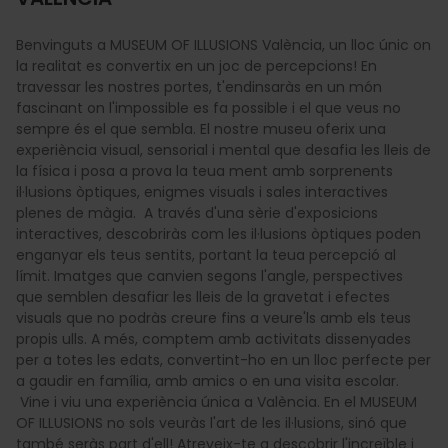
Benvinguts a MUSEUM OF ILLUSIONS València, un lloc únic on
la realitat es convertix en un joc de percepcions! En
travessar les nostres portes, t'endinsaràs en un món
fascinant on l'impossible es fa possible i el que veus no
sempre és el que sembla. El nostre museu oferix una
experiència visual, sensorial i mental que desafia les lleis de
la física i posa a prova la teua ment amb sorprenents
il·lusions òptiques, enigmes visuals i sales interactives
plenes de màgia. A través d'una sèrie d'exposicions
interactives, descobriràs com les il·lusions òptiques poden
enganyar els teus sentits, portant la teua percepció al
límit. Imatges que canvien segons l'angle, perspectives
que semblen desafiar les lleis de la gravetat i efectes
visuals que no podràs creure fins a veure'ls amb els teus
propis ulls. A més, comptem amb activitats dissenyades
per a totes les edats, convertint-ho en un lloc perfecte per
a gaudir en família, amb amics o en una visita escolar.
Vine i viu una experiència única a València. En el MUSEUM
OF ILLUSIONS no sols veuràs l'art de les il·lusions, sinó que
també seràs part d'ell! Atreveix-te a descobrir l'increïble i