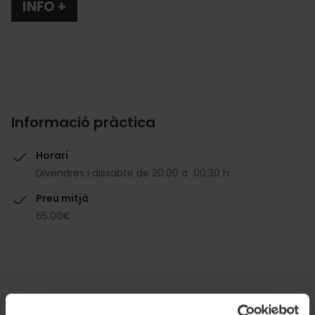
INFO +
Informació pràctica
Horari
Divendres i dissabte de 20:00 a 00:30 h
Preu mitjà
65.00€