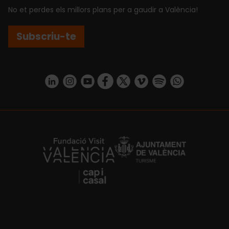
No et perdes els millors plans per a gaudir a València!
Subscriu-te
https://www.linkedin.com/company/turismo-valencia/mycompany/
https://www.instagram.com/visit_valencia/
https://www.youtube.com/user/Turisvale
https://www.facebook.com/turismov
https://twitter.com/Valenciatu
https://vimeo.com/visitva
https://open.spotif
https://api.whatsapp.com/se
https://fundacion.visitvalencia.com/