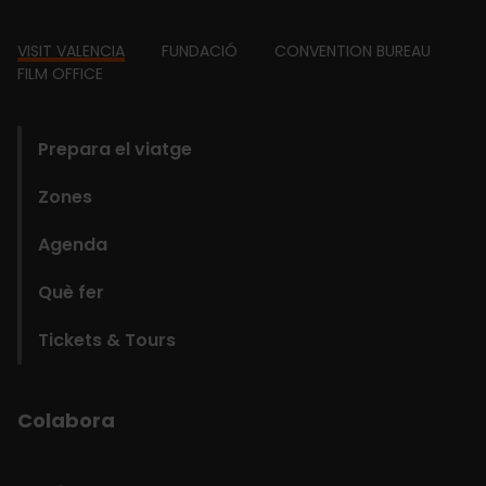
Footer
VISIT VALENCIA
FUNDACIÓ
CONVENTION BUREAU
FILM OFFICE
domains
Prepara el viatge
Zones
Agenda
Què fer
Tickets & Tours
Colabora