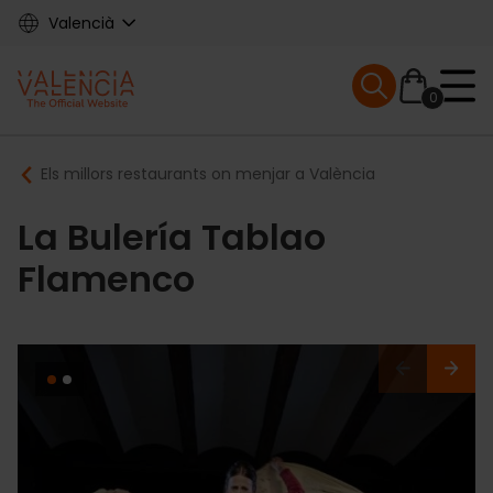
Skip
Valencià
to
main
Mobile menu ex
content
0
Main
Breadcrumb
Els millors restaurants on menjar a València
navigation
La Bulería Tablao
Flamenco