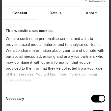
Capacitat
Consent
Details
About
Restaurant
50
This website uses cookies
We use cookies to personalise content and ads, to
provide social media features and to analyse our traffic.
We also share information about your use of our site with
our social media, advertising and analytics partners who
Com arribar
may combine it with other information that you’ve
provided to them or that they’ve collected from your use
of their services. You will find more information in our
Bus
Cookie Policy
.
6,
14,
18,
35
Consent
Calle Obispo Jaime Pérez, 24 46006 València
Necessary
Selection