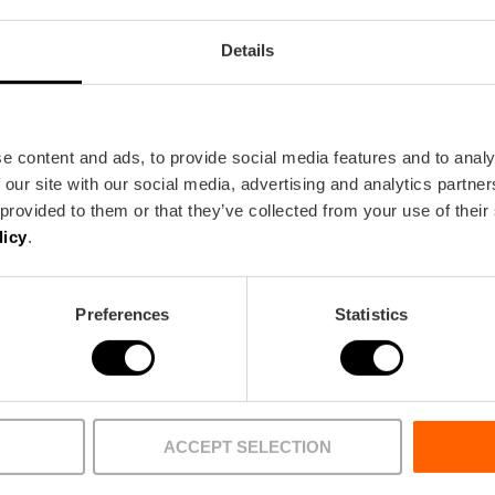
Details
e content and ads, to provide social media features and to analy
Metro
Bus
 our site with our social media, advertising and analytics partn
 provided to them or that they’ve collected from your use of their
L3,
L5,
L7,
L9
4,
6,
31
licy
.
Preferences
Statistics
ACCEPT SELECTION