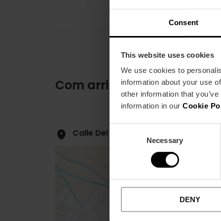
Consent
This website uses cookies
We use cookies to personalis
Com arribar
information about your use of
other information that you’ve
information in our
Cookie Po
Consent
Calle Del Mar, 12 46003 València
Necessary
Selection
DENY
Close