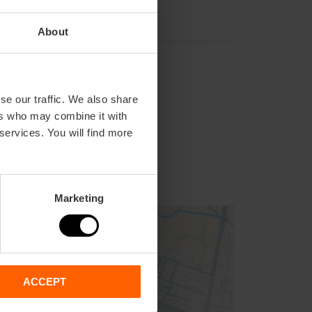
About
se our traffic. We also share
ers who may combine it with
 services. You will find more
Marketing
ACCEPT