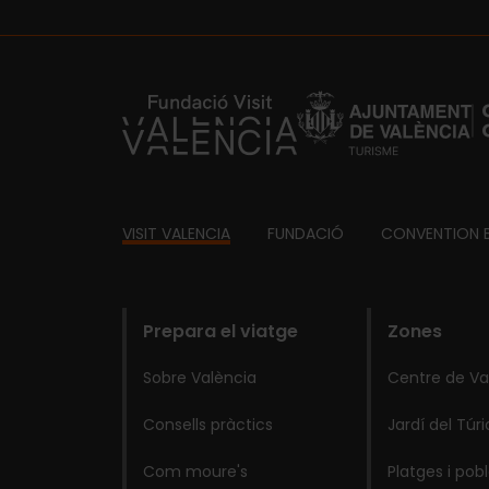
https://fundacion.visitvalencia.com/
Footer
VISIT VALENCIA
FUNDACIÓ
CONVENTION 
domains
Prepara el viatge
Zones
Sobre València
Centre de Va
Consells pràctics
Jardí del Túri
Com moure's
Platges i pob