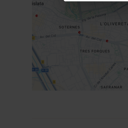
sidebar
map
Get
your
location
Direccions