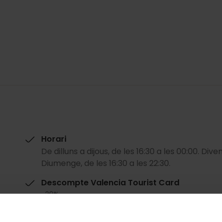
Horari
De dilluns a dijous, de les 16:30 a les 00:00. Dive
Diumenge, de les 16:30 a les 22:30.
Descompte Valencia Tourist Card
-20%