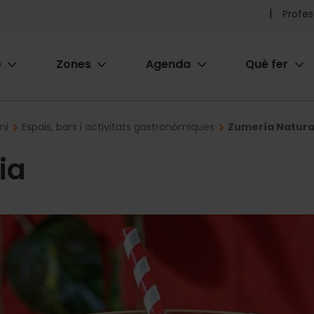
Pr
Profes
he
e
Zones
Agenda
Què fer
me
ion
ni
Espais, bars i activitats gastronòmiques
Zumería Natura
ia