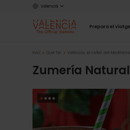
Skip
Valencià
to
main
Main
content
Prepara el viatg
navigat
Breadcrumb
Inici
Què fer
València, el celler del Mediterra
Zumería Natural