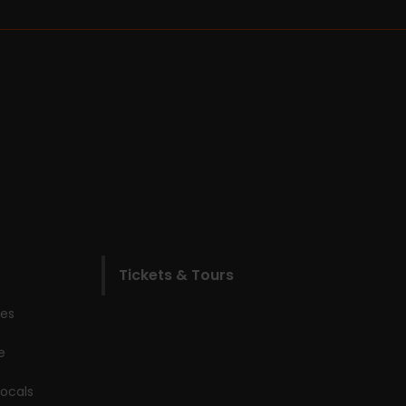
Tickets & Tours
les
e
locals