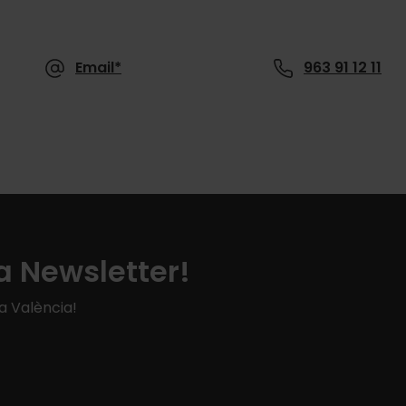
Email*
963 91 12 11
a Newsletter!
 a València!