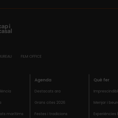
BUREAU
FILM OFFICE
Agenda
Què fer
lència
Destacats ara
Imprescindib
a
Grans cites 2026
Menjar i beur
lats marítims
Festes i tradicions
Experiències 