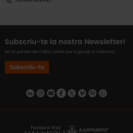
Subscriu-te la nostra Newsletter!
No et perdes els millors plans per a gaudir a València!
Subscriu-te
https://www.linkedin.com/company/turismo-valencia/mycompany/
https://www.instagram.com/visit_valencia/
https://www.youtube.com/user/Turisvale
https://www.facebook.com/turismov
https://twitter.com/Valenciatu
https://vimeo.com/visitva
https://open.spotif
https://api.whatsapp.com/se