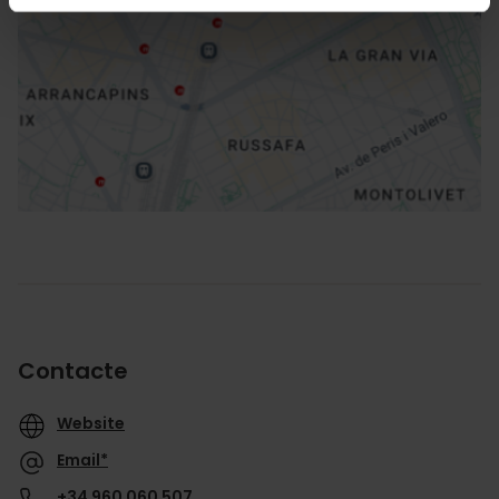
Direccions
Contacte
Website
Email*
+34 960 060 507