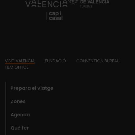
https://fundacion.visitvalencia.com/
Footer
VISIT VALENCIA
FUNDACIÓ
CONVENTION BUREAU
FILM OFFICE
domains
Prepara el viatge
Zones
Agenda
Què fer