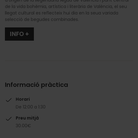
de la vida bohèmia, artística i literària de València, el seu
llegat cultural es reflecteix hui dia en la seua variada
selecció de begudes combinades.
INFO +
Informació pràctica
Horari
De 12:00 a 1:30
Preu mitjà
30.00€