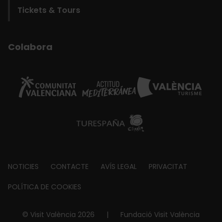
Tickets & Tours
Colabora
Footer
NOTICIES
CONTACTE
AVÍS LEGAL
PRIVACITAT
about
POLÍTICA DE COOKIES
© Visit València 2026
|
Fundació Visit València