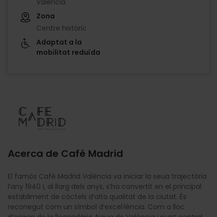
València
Zona
Centre històric
Adaptat a la
mobilitat reduïda
Imagen
Acerca de Café Madrid
El famós Café Madrid València va iniciar la seua trajectòria
l’any 1940 i, al llarg dels anys, s’ha convertit en el principal
establiment de còctels d’alta qualitat de la ciutat. És
reconegut com un símbol d’excel·lència. Com a lloc
d’origen de la llegendària Aigua de València i punt central