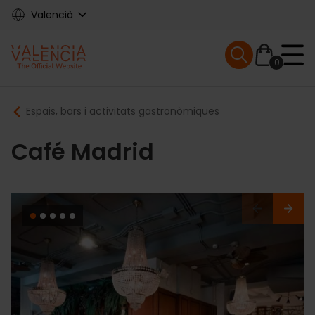
Skip
Valencià
to
main
Mobile menu ex
content
0
Main
Breadcrumb
Espais, bars i activitats gastronòmiques
navigation
Café Madrid