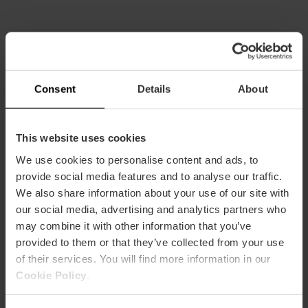
Capacitat
Consent
Details
About
Restaurant
30
This website uses cookies
We use cookies to personalise content and ads, to
provide social media features and to analyse our traffic.
We also share information about your use of our site with
our social media, advertising and analytics partners who
may combine it with other information that you’ve
Com arribar
provided to them or that they’ve collected from your use
of their services. You will find more information in our
Cookie Policy
.
Metro
L3,
L5