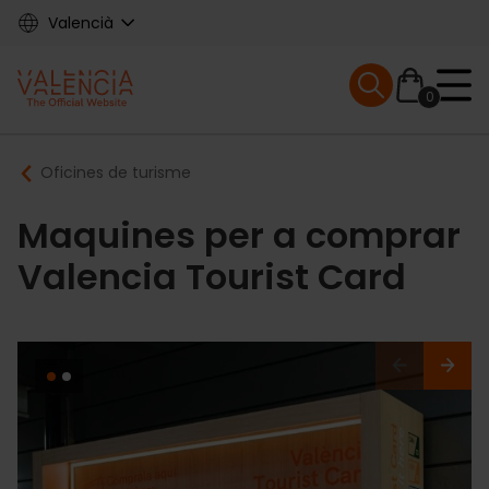
Skip
Valencià
to
main
Mobile menu ex
content
0
Main
Breadcrumb
Oficines de turisme
navigation
Maquines per a comprar
Valencia Tourist Card