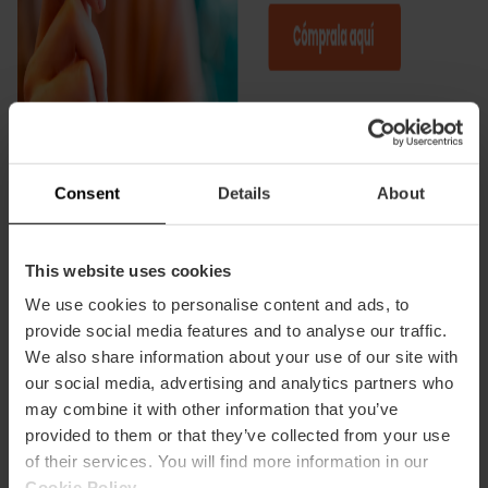
Consent
Details
About
This website uses cookies
We use cookies to personalise content and ads, to
provide social media features and to analyse our traffic.
We also share information about your use of our site with
our social media, advertising and analytics partners who
Informació pràctica
may combine it with other information that you’ve
provided to them or that they’ve collected from your use
Horari
of their services. You will find more information in our
Servici 24 hores.
Cookie Policy
.