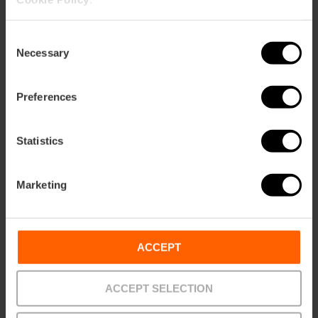
Consent
Necessary
Selection
Preferences
Com arribar
Statistics
Metro
L3,
L5
Marketing
ACCEPT
Com arribar
ACCEPT SELECTION