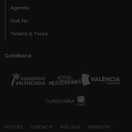
Agenda
Què fer
Tickets & Tours
Colabora
Footer
NOTICIES
CONTACTE
AVÍS LEGAL
PRIVACITAT