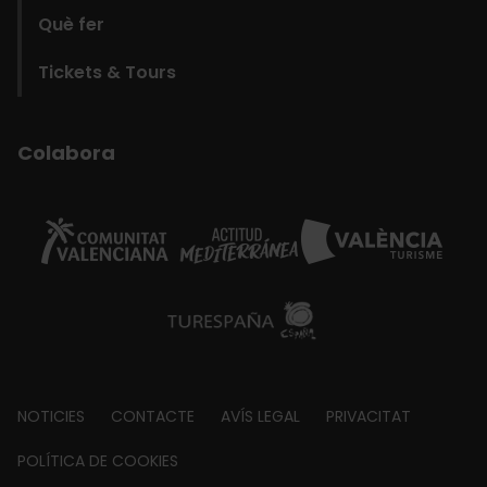
Què fer
Tickets & Tours
Colabora
Footer
NOTICIES
CONTACTE
AVÍS LEGAL
PRIVACITAT
about
POLÍTICA DE COOKIES