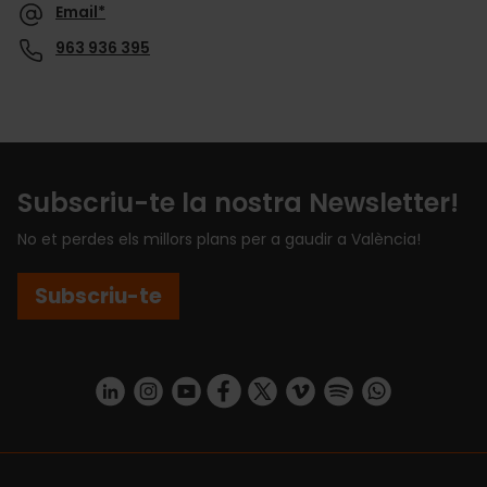
Email*
963 936 395
Subscriu-te la nostra Newsletter!
No et perdes els millors plans per a gaudir a València!
Subscriu-te
https://www.linkedin.com/company/turismo-valencia/mycompany/
https://www.instagram.com/visit_valencia/
https://www.youtube.com/user/Turisvale
https://www.facebook.com/turismov
https://twitter.com/Valenciatu
https://vimeo.com/visitva
https://open.spotif
https://api.whatsapp.com/se