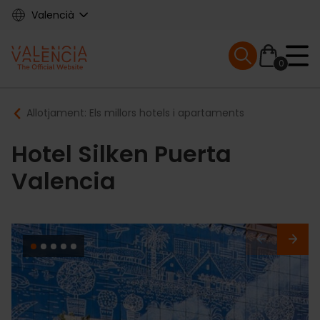
Skip
Valencià
to
main
Mobile menu ex
content
0
Main
Breadcrumb
Allotjament: Els millors hotels i apartaments
navigation
Hotel Silken Puerta
Valencia