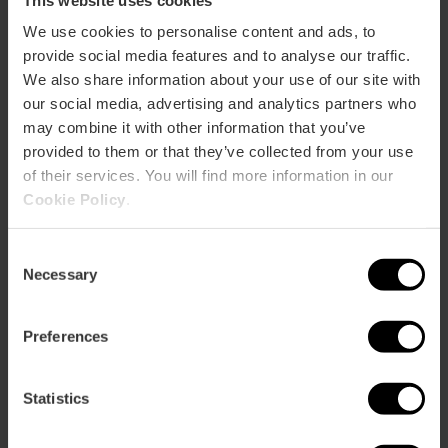
We use cookies to personalise content and ads, to
Cabanyal (B)
provide social media features and to analyse our traffic.
m2:
70
We also share information about your use of our site with
Audit:
60
School:
36
our social media, advertising and analytics partners who
Banquet:
40
may combine it with other information that you’ve
Cocktail:
65
provided to them or that they’ve collected from your use
of their services. You will find more information in our
Manises (C)
Cookie Policy
.
m2:
70
Audit:
60
School:
36
Consent
Banquet:
40
Necessary
Selection
Cocktail:
65
Preferences
Mislata (D)
m2:
70
Audit:
60
Statistics
School:
36
Banquet:
40
Cocktail:
65