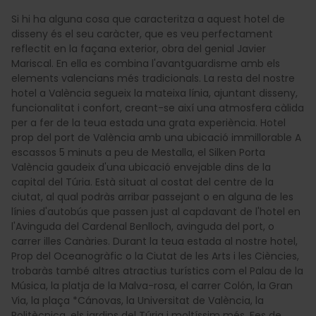
Si hi ha alguna cosa que caracteritza a aquest hotel de
disseny és el seu caràcter, que es veu perfectament
reflectit en la façana exterior, obra del genial Javier
Mariscal. En ella es combina l'avantguardisme amb els
elements valencians més tradicionals. La resta del nostre
hotel a València segueix la mateixa línia, ajuntant disseny,
funcionalitat i confort, creant-se així una atmosfera càlida
per a fer de la teua estada una grata experiència. Hotel
prop del port de València amb una ubicació immillorable A
escassos 5 minuts a peu de Mestalla, el Silken Porta
València gaudeix d'una ubicació envejable dins de la
capital del Túria. Està situat al costat del centre de la
ciutat, al qual podràs arribar passejant o en alguna de les
línies d'autobús que passen just al capdavant de l'hotel en
l'Avinguda del Cardenal Benlloch, avinguda del port, o
carrer illes Canàries. Durant la teua estada al nostre hotel,
Prop del Oceanogràfic o la Ciutat de les Arts i les Ciències,
trobaràs també altres atractius turístics com el Palau de la
Música, la platja de la Malva-rosa, el carrer Colón, la Gran
Via, la plaça *Cánovas, la Universitat de València, la
Politècnica, els jardins del Túria i moltíssim més. Fes de