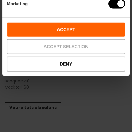
Marketing
Ruzafa (E)
m2:
98
Audit:
80
ACCEPT
School:
48
Banquet:
60
Cocktail:
90
ACCEPT SELECTION
Botánico
m2:
93
DENY
Audit:
60
School:
36
Banquet:
40
Cocktail:
60
Veure tots els salons