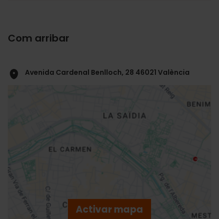
Com arribar
Avenida Cardenal Benlloch, 28 46021 València
ose
ebar
p
Activar mapa
r