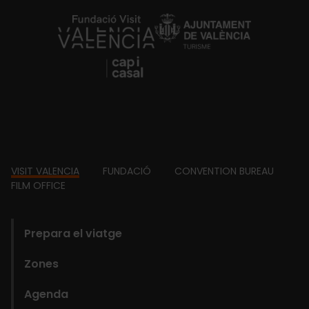
https://fundacion.visitvalencia.com/
Footer
VISIT VALENCIA
FUNDACIÓ
CONVENTION BUREAU
FILM OFFICE
domains
Prepara el viatge
Zones
Agenda