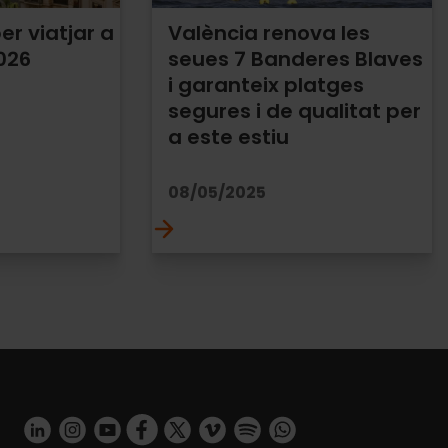
er viatjar a
València renova les
026
seues 7 Banderes Blaves
i garanteix platges
segures i de qualitat per
a este estiu
08/05/2025
https://www.linkedin.com/company/turismo-valencia/mycompany/
https://www.instagram.com/visit_valencia/
https://www.youtube.com/user/Turisvalenci
https://www.facebook.com/turismovale
https://twitter.com/Valenciaturism
https://vimeo.com/visitvalencia
https://open.spotify.com
https://api.whatsapp.com/send/?phone