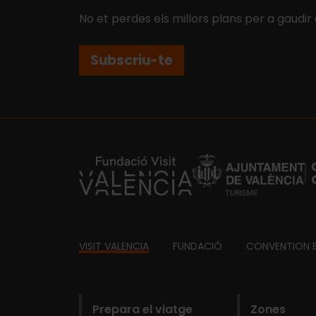
No et perdes els millors plans per a gaudir
Subscriu-te
https://fundacion.visitvalencia.com/
Footer
VISIT VALENCIA
FUNDACIÓ
CONVENTION 
domains
Prepara el viatge
Zones