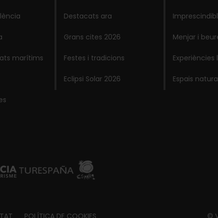
lència
Destacats ara
Imprescindib
a
Grans cites 2026
Menjar i beur
lats marítims
Festes i tradicions
Experiències 
Eclipsi Solar 2026
Espais natura
es
ITAT
POLÍTICA DE COOKIES
© V