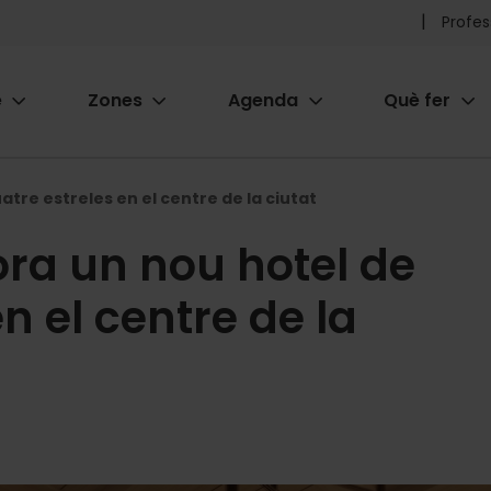
Pr
Profes
he
e
Zones
Agenda
Què fer
me
ion
tre estreles en el centre de la ciutat
ora un nou hotel de
n el centre de la