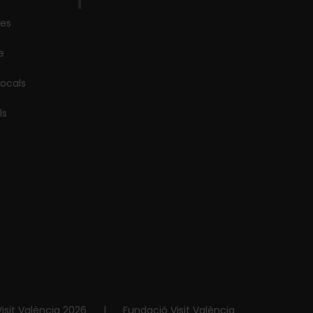
les
e
locals
ls
isit València 2026
|
Fundació Visit València