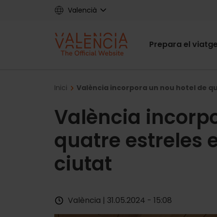
Skip
Valencià
to
main
Main
content
Prepara el viatg
navigat
Breadcrumb
Inici
València incorpora un nou hotel de qua
València incorp
quatre estreles e
ciutat
València | 31.05.2024 - 15:08