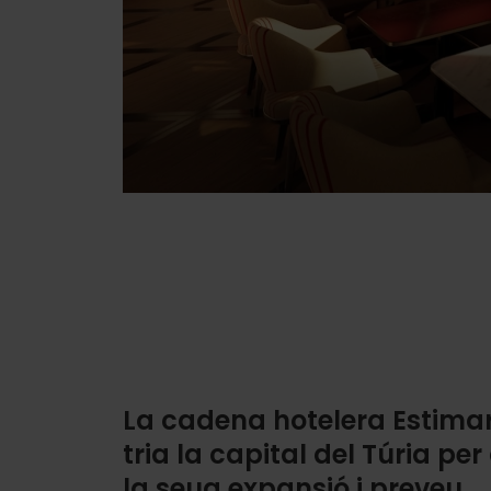
La cadena hotelera Estima
tria la capital del Túria per
la seua expansió i preveu