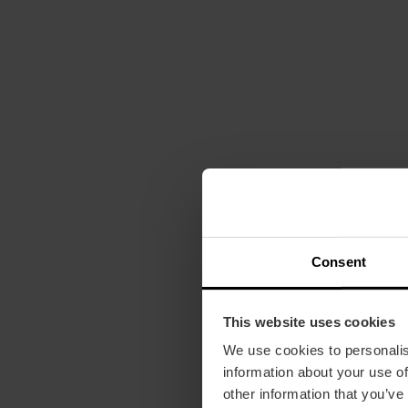
Consent
This website uses cookies
We use cookies to personalis
information about your use of
other information that you’ve