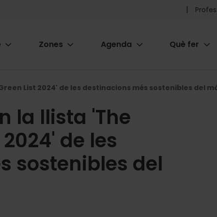
Pr
Profes
he
e
Zones
Agenda
Què fer
me
ion
l Green List 2024' de les destinacions més sostenibles del m
 la llista 'The
 2024' de les
 sostenibles del