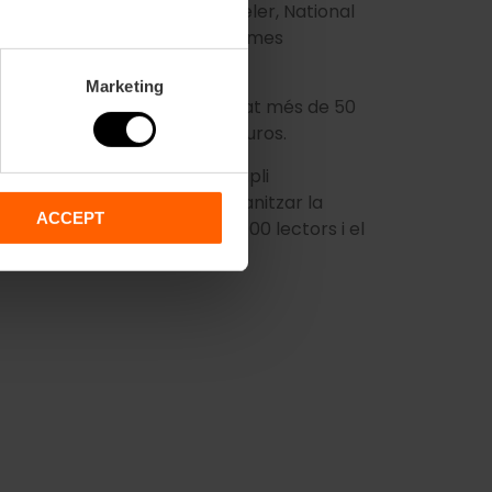
dependent, Condé Nast Traveler, National
brà The Guardian en les pròximes
al Verda Europea.
Marketing
y al Regne Unit s'han publicat més de 50
imat en més de 117 milions d'euros.
t, aquesta edició inclou un ampli
 viatge de premsa que va organitzar la
ACCEPT
questa publicació és de 110.000 lectors i el
30.000 euros.