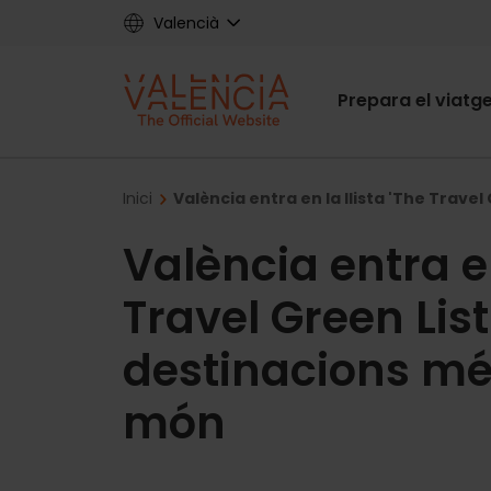
Skip
Valencià
to
main
Main
content
Prepara el viatg
navigat
Breadcrumb
Inici
València entra en la llista 'The Trave
València entra en
Travel Green List
destinacions més
món