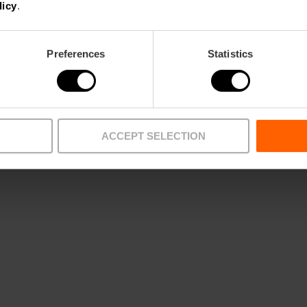
premsa i gestions amb The BBC, The Times, The In
licy
.
Geographic o Lonely Travel. A més, la Fundació re
setmanes per a mostrar-li les bondats de la Capit
Preferences
Statistics
Gràcies a aquest treball, des de començament d'an
reportatges que assoleixen un valor publicitari est
A més de la inclusió en la llista verda de Wanderlus
reportatge de sis pàgines sobre València, fruit del
ACCEPT SELECTION
Fundació Visit València fa uns mesos. L'audiència d'a
valor publicitari estimat d'ambdues peces és de 1