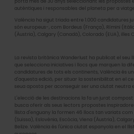
porta més de 30 anys seleccionant les propostes e
autèntiques i responsables del planeta per a vi
València ha sigut triada entre 1.000 candidatures j
són europeus-, com Bordeus (França), Rímini (Itàlia)
(Àustria), Calgary (Canadà), Colorado (EUA), illes
La revista britànica Wanderlust ha publicat el seu l
que selecciona iniciatives i llocs que marquen la dif
candidatures de tots els continents, València és u
d'aquesta edició, per situar la sostenibilitat en el c
seua aposta per aconseguir ser una ciutat neutra 
L'elecció de les destinacions la fa un jurat compost
busca oferir als seus lectors propostes inspiradores 
llista d'enguany la formen 46 llocs tan variats com B
(Suïssa), Eslovènia, Escòcia, Viena (Àustria), Calga
Belize. València és l'única ciutat espanyola en el ll
europees.