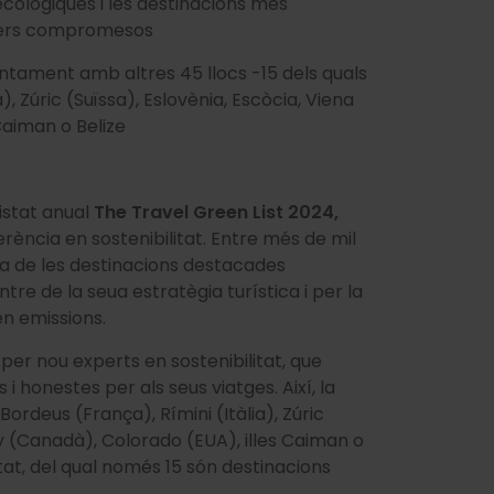
cològiques i les destinacions més
atgers compromesos
untament amb altres 45 llocs -15 dels quals
, Zúric (Suïssa), Eslovènia, Escòcia, Viena
 Caiman o Belize
listat anual
The Travel Green List 2024,
erència en sostenibilitat. Entre més de mil
na de les destinacions destacades
entre de la seua estratègia turística i per la
en emissions.
 per nou experts en sostenibilitat, que
i honestes per als seus viatges. Així, la
ordeus (França), Rímini (Itàlia), Zúric
ry (Canadà), Colorado (EUA), illes Caiman o
istat, del qual només 15 són destinacions