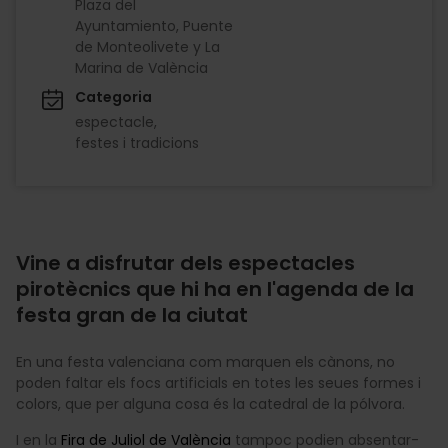
Plaza del
Ayuntamiento, Puente
de Monteolivete y La
Marina de València
Categoria
espectacle
festes i tradicions
Vine a disfrutar dels espectacles
pirotècnics que hi ha en l'agenda de la
festa gran de la ciutat
En una festa valenciana com marquen els cànons, no
poden faltar els focs artificials en totes les seues formes i
colors, que per alguna cosa és la catedral de la pólvora.
I en la
Fira de Juliol de València
tampoc podien absentar-