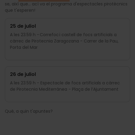
se, així que… ací va el programa d'espectacles pirotècnics
que t'esperen!
25 de juliol
A les 23.59 h - Correfoc i castell de focs artificials a
càrrec de Pirotecnia Zaragozana - Carrer de la Pau,
Porta del Mar
26 de juliol
A les 23.59 h - Espectacle de focs artificials a càrrec
de Pirotecnia Mediterránea - Plaça de l’Ajuntament
Què, a quin t'apuntes?