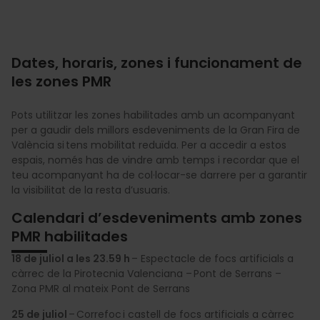
Dates, horaris, zones i funcionament de
les zones PMR
Pots utilitzar les zones habilitades amb un acompanyant
per a gaudir dels millors esdeveniments de la Gran Fira de
València si tens mobilitat reduïda. Per a accedir a estos
espais, només has de vindre amb temps i recordar que el
teu acompanyant ha de col·locar-se darrere per a garantir
la visibilitat de la resta d’usuaris.
Calendari d’esdeveniments amb zones
PMR habilitades
18 de juliol a les 23.59 h
– Espectacle de focs artificials a
càrrec de la Pirotecnia Valenciana – Pont de Serrans –
Zona PMR al mateix Pont de Serrans
25 de juliol
– Correfoc i castell de focs artificials a càrrec