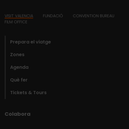
Footer
VISIT VALENCIA
FUNDACIÓ
CONVENTION BUREAU
FILM OFFICE
domains
Prepara el viatge
Zones
Agenda
Què fer
Tickets & Tours
Colabora