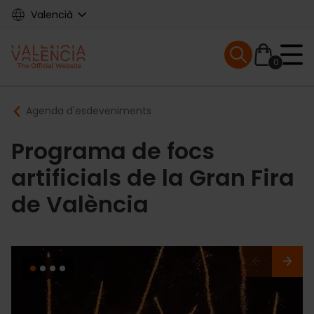
Skip
Valencià
to
main
Mobile menu ex
content
0
Main
Breadcrumb
Agenda d'esdeveniments
navigation
Programa de focs
artificials de la Gran Fira
de València