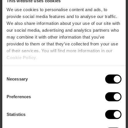
This website uses cookies
We use cookies to personalise content and ads, to
provide social media features and to analyse our traffic.
We also share information about your use of our site with
our social media, advertising and analytics partners who
may combine it with other information that you’ve
provided to them or that they’ve collected from your use
of their services. You will find more information in our
Valencia Tourist Card 24, 48, 72
Cookie Policy
.
ore
4.9
- 1, 951 recensioni
Consent
Necessary
Selection
Sconto del 10% Web esclusivo
Attivazione al primo utilizzo
Preferences
15,30 €
Da
17,00 €
Statistics