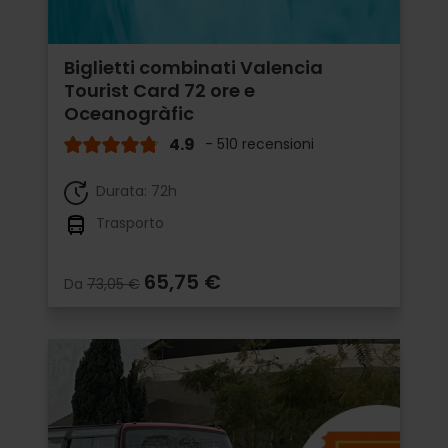
Biglietti combinati Valencia
Tourist Card 72 ore e
Oceanogràfic
4.9
- 510 recensioni
Durata: 72h
Trasporto
65,75 €
Da
73,05 €