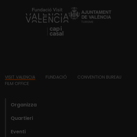
https://fundacion.visitvalencia.com/
Footer
VISIT VALENCIA
FUNDACIÓ
CONVENTION BUREAU
FILM OFFICE
domains
Organizza
Quartieri
Eventi