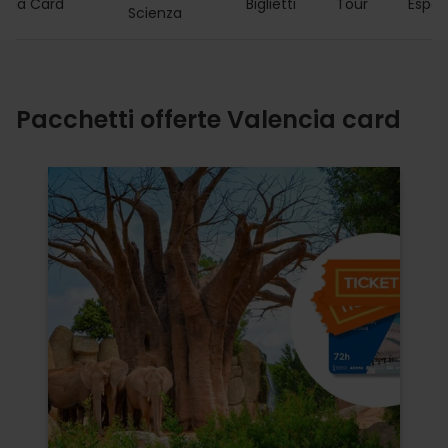
ncia Card
Biglietti
Tour
Esper
Scienza
Pacchetti offerte Valencia card