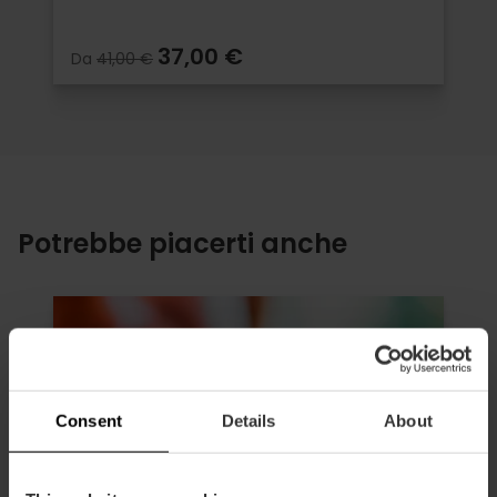
37,00 €
Da
41,00 €
Potrebbe piacerti anche
Consent
Details
About