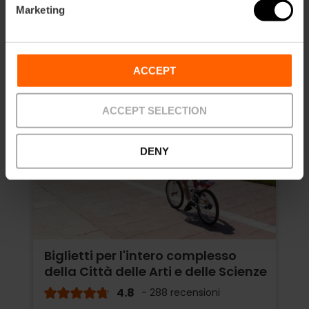
Marketing
ACCEPT
ACCEPT SELECTION
DENY
Biglietti per l'intero complesso
della Città delle Arti e delle Scienze
4.8
- 288 recensioni