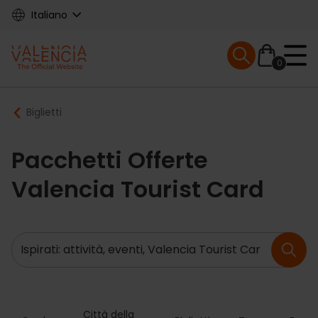
Skip
Italiano
to
main
Mobile menu ex
content
0
Main
Breadcrumb
Biglietti
navigation
Pacchetti Offerte
Valencia Tourist Card
Ricerca
Città della 