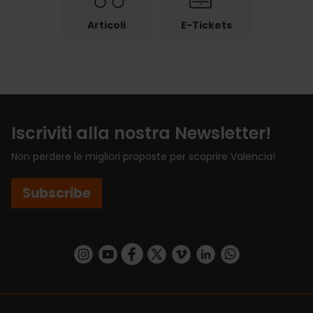
Articoli
E-Tickets
Iscriviti alla nostra Newsletter!
Non perdere le migliori proposte per scoprire Valencia!
Subscribe
https://www.instagram.com/visit_valencia/
https://www.youtube.com/user/Turisvalenc
https://www.facebook.com/VisitValenci
https://twitter.com/VisitaValencia
https://vimeo.com/visitvalen
https://www.linkedin.com/company/turismo-valencia/
https://api.whatsapp.com/send/?