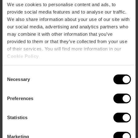
We use cookies to personalise content and ads, to
provide social media features and to analyse our traffic.
We also share information about your use of our site with
our social media, advertising and analytics partners who
may combine it with other information that you’ve
provided to them or that they’ve collected from your use
of their services. You will find more information in our
Cookie Policy
.
Consent
Necessary
Selection
Preferences
Tour tra arte e architettura nel centro
storico di Valencia
Statistics
5
- 13 recensioni
10% Sconto VLC Tourist Card
Marketing