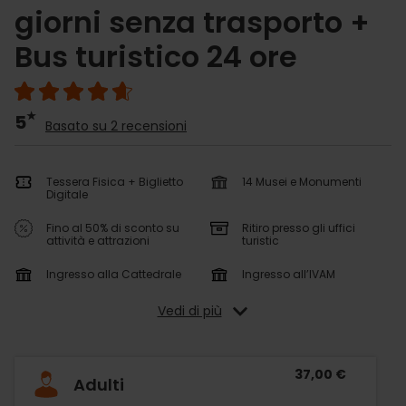
giorni senza trasporto +
Bus turistico 24 ore
5
Basato su 2 recensioni
Tessera Fisica + Biglietto
14 Musei e Monumenti
Digitale
Fino al 50% di sconto su
Ritiro presso gli uffici
attività e attrazioni
turistic
Ingresso alla Cattedrale
Ingresso all’IVAM
Vedi di più
37,00 €
Adulti