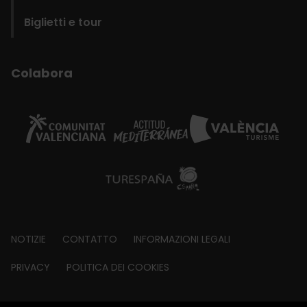
Biglietti e tour
Colabora
Footer
NOTIZIE
CONTATTO
INFORMAZIONI LEGALI
about
PRIVACY
POLITICA DEI COOKIES
© Visit València 2026
|
Fundació Visit València