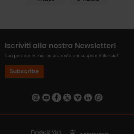
Iscriviti alla nostra Newsletter!
Non perdere le migliori proposte per scoprire Valencia!
Subscribe
https://www.instagram.com/visit_valencia/
https://www.youtube.com/user/Turisvalenc
https://www.facebook.com/VisitValenci
https://twitter.com/VisitaValencia
https://vimeo.com/visitvalen
https://www.linkedin.com/company/turismo-valencia/
https://api.whatsapp.com/send/?