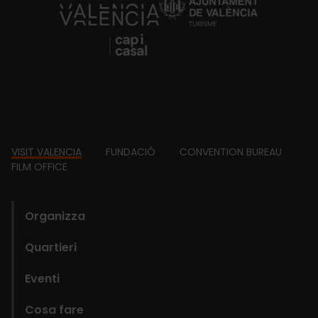
https://fundacion.visitvalencia.com/
Footer
VISIT VALENCIA
FUNDACIÓ
CONVENTION BUREAU
FILM OFFICE
domains
Organizza
Quartieri
Eventi
Cosa fare