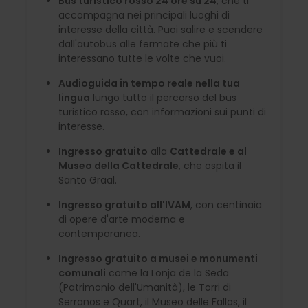
Bus turistico rosso 24 ore su 24
, che ti
accompagna nei principali luoghi di
interesse della città. Puoi salire e scendere
dall'autobus alle fermate che più ti
interessano tutte le volte che vuoi.
Audioguida in tempo reale nella tua
lingua
lungo tutto il percorso del bus
turistico rosso, con informazioni sui punti di
interesse.
Ingresso gratuito
alla
Cattedrale e al
Museo della Cattedrale
, che ospita il
Santo Graal.
Ingresso gratuito all'IVAM
, con centinaia
di opere d'arte moderna e
contemporanea.
Ingresso gratuito a musei e monumenti
comunali
come la Lonja de la Seda
(Patrimonio dell'Umanità), le Torri di
Serranos e Quart, il Museo delle Fallas, il