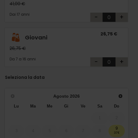
41,00 €
Dai 17 anni
-
+
26,75 €
Giovani
26,75 €
Da 7 a 16 anni
-
+
Seleziona la data
Agosto
2026
Lu
Ma
Me
Gi
Ve
Sa
Do
1
2
9
3
4
5
6
7
8