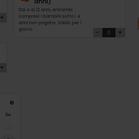
anni)
Dai 4 ai 12 anni, entrambi
compresi. I bambini sotto i 4
+
anni non pagano. Valido per 1
giorno.
-
+
€
+
Do
2