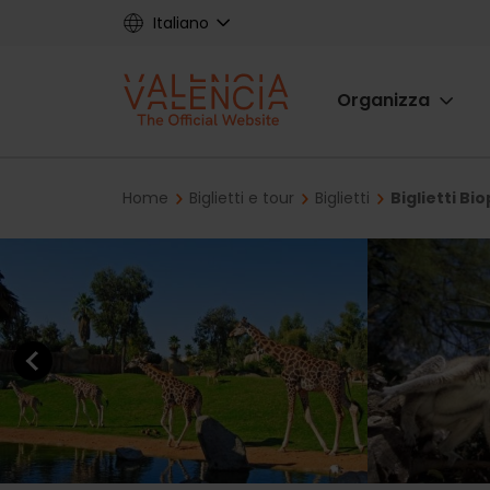
Skip
Italiano
to
main
Main
content
Organizza
navigat
Breadcrumb
Home
Biglietti e tour
Biglietti
Biglietti Bi
Previous element