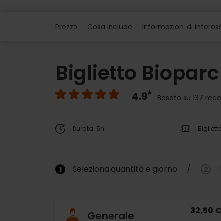
Prezzo
Cosa include
Informazioni di interes
Biglietto Biopar
4.9
Basato su 137 rece
Durata: 5h
Bigliett
Seleziona quantità e giorno
/
1
2
32,50 
Generale