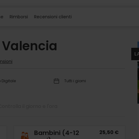
se
Rimborsi
Recensioni clienti
c Valencia
L
nsioni
o Digitale
Tutti i giorni
Controlla il giorno e l'ora
Bambini (4-12
€
25,50 €