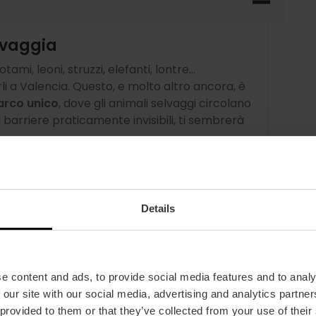
lvaggia
tami, leoni, struzzi, elefanti, lontre...
i a Valencia. Questo, e molto altro ancora, è
arco unico
, dove gli animali selvaggi circolano
i barriere praticamente invisibili, ti sembrerà
 da mangiare ad alcuni animali ed assistere
issimi documentari. Non dimenticare di
rammare la visita. Inoltre,
acquistando il
Details
tteria
.
e content and ads, to provide social media features and to analy
 our site with our social media, advertising and analytics partn
 provided to them or that they’ve collected from your use of their