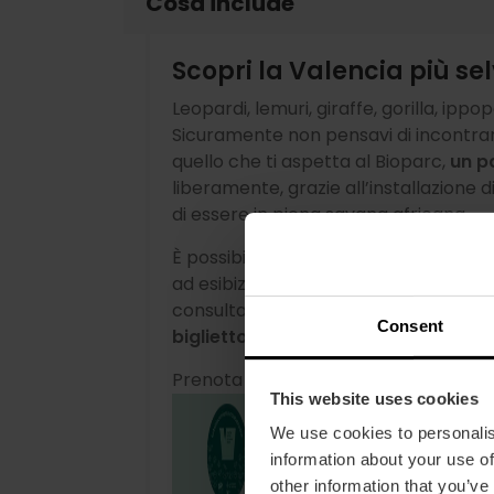
Cosa include
Scopri la Valencia più se
Leopardi, lemuri, giraffe, gorilla, ippopo
Sicuramente non pensavi di incontrarl
quello che ti aspetta al Bioparc,
un p
liberamente, grazie all’installazione d
di essere in piena savana africana.
È possibile anche vedere come danno
ad esibizioni educative e interessant
consultare l’agenda di attività e prog
Consent
biglietto online, eviterai file in biglie
Prenota
almeno 4 ore
per visitarlo.
This website uses cookies
We use cookies to personalis
information about your use of
other information that you’ve