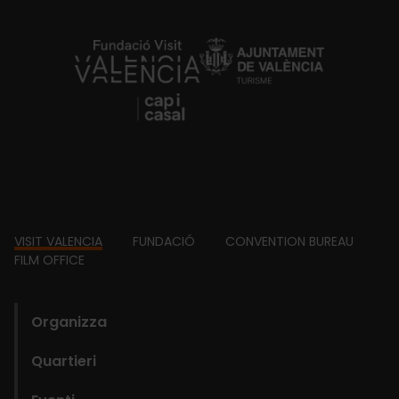
https://fundacion.visitvalencia.com/
Footer
VISIT VALENCIA
FUNDACIÓ
CONVENTION BUREAU
FILM OFFICE
domains
Organizza
Quartieri