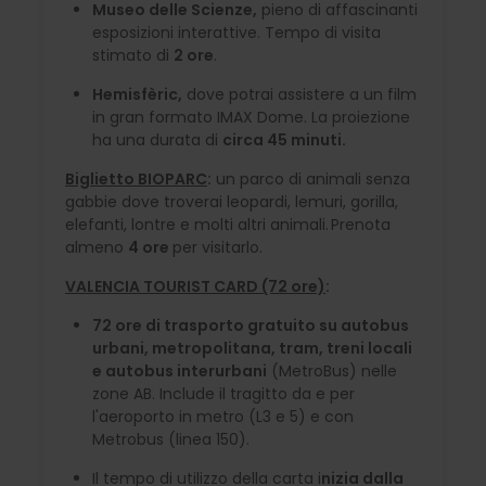
Museo delle Scienze,
pieno di affascinanti
esposizioni interattive. Tempo di visita
stimato di
2 ore
.
Hemisfèric,
dove potrai assistere a un film
in gran formato IMAX Dome. La proiezione
ha una durata di
circa 45 minuti.
Biglietto BIOPARC
:
un parco di animali senza
gabbie dove troverai leopardi, lemuri, gorilla,
elefanti, lontre e molti altri animali. Prenota
almeno
4 ore
per visitarlo.
VALENCIA TOURIST CARD (72 ore)
:
72 ore di trasporto gratuito su autobus
urbani, metropolitana, tram, treni locali
e autobus interurbani
(MetroBus) nelle
zone AB. Include il tragitto da e per
l'aeroporto in metro (L3 e 5) e con
Metrobus (linea 150).
Il tempo di utilizzo della carta i
nizia dalla