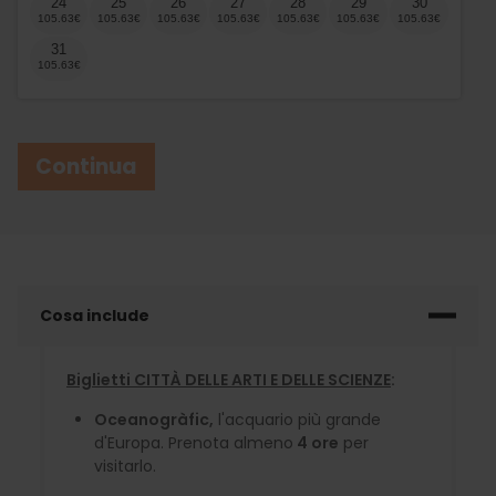
24
25
26
27
28
29
30
31
Continua
Cosa include
Biglietti CITTÀ DELLE ARTI E DELLE SCIENZE
:
Oceanogràfic,
l'acquario più grande
d'Europa. Prenota almeno
4 ore
per
visitarlo.