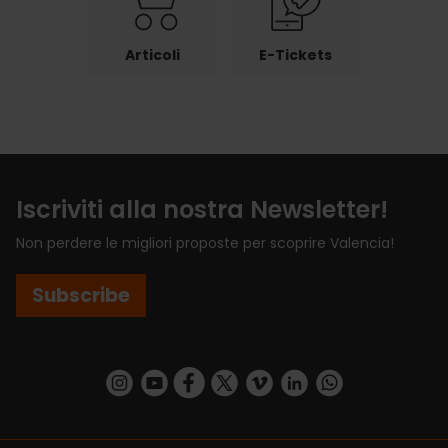
Articoli
E-Tickets
Iscriviti alla nostra Newsletter!
Non perdere le migliori proposte per scoprire Valencia!
Subscribe
https://www.instagram.com/visit_valencia/
https://www.youtube.com/user/Turisvalenc
https://www.facebook.com/VisitValenci
https://twitter.com/VisitaValencia
https://vimeo.com/visitvalen
https://www.linkedin.com/company/turismo-valencia/
https://api.whatsapp.com/send/?