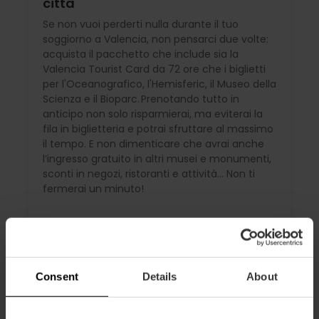
città
Se non vuoi perderti nulla durante il tuo
soggiorno a Valencia, non pensarci due volte:
acquista il pacchetto che include sia la
Valencia Tourist Card da 72 ore che i biglietti
per l'Oceanografico, l'Hemisferic, il Museo della
Scienza e il Bioparc. Prenotando tutto in
anticipo non solo risparmierai, ma eviterai la
fila in biglietteria e potrai sfruttare al massimo
il tempo. E non dimenticare che avrai anche
l’ingresso gratuito in altri musei e monumenti,
sconti in negozi, ristoranti e attività... Non ti
fermerai un minuto!
Informazioni di interesse
Consent
Details
About
Rimborsi