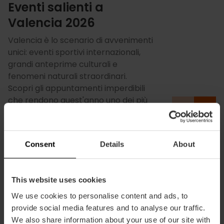
Eventi salienti a
Valencia 2026
Valencia è lo scenario di avvenimenti
unici: eventi sportivi internazionali,
grandi anteprime culturali e
fenomeni naturali straordinari.
Scopri gli appuntamenti imperdibili
che rendono quest'anno uno dei più
speciali per visitare la città.
Consent
Details
About
This website uses cookies
We use cookies to personalise content and ads, to
provide social media features and to analyse our traffic.
We also share information about your use of our site with