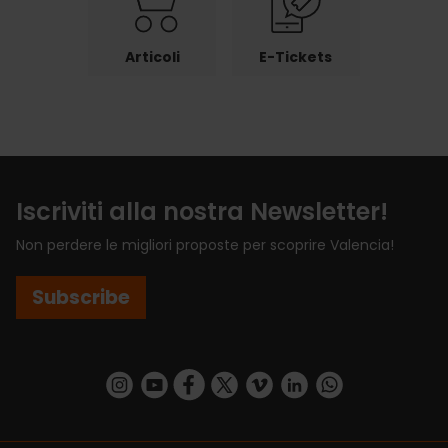
Articoli
E-Tickets
Iscriviti alla nostra Newsletter!
Non perdere le migliori proposte per scoprire Valencia!
Subscribe
https://www.instagram.com/visit_valencia/
https://www.youtube.com/user/Turisvalenc
https://www.facebook.com/VisitValenci
https://twitter.com/VisitaValencia
https://vimeo.com/visitvalen
https://www.linkedin.com/company/turismo-valencia/
https://api.whatsapp.com/send/?