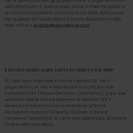
non è autorizzata per gli acquisti online, il pagamento non
sarà effettuato. In questo caso, prova a rifare l'acquisto e
se hai ancora problemi, contatta la tua filiale della banca.
Per qualsiasi domanda siamo a vostra disposizione nella
chat online o
vlcshop@visitvalencia.com
È SICURO USARE LA MIA CARTA DI CREDITO SUL WEB?
Sì, i dati sono trasmessi in forma criptata SSL. Per il
pagamento con Visa e Mastercard si accettano solo
transazioni CES (Secure Electronic Commerce). Dopo aver
verificato che la carta è aderente al sistema CES, il
sistema contatterà la banca emittente affinché
l'acquirente autorizzi l'acquisto. Quando la banca
conferma l'autenticità, la carta sarà addebitata. Altrimenti
l'ordine sarà cancellato.