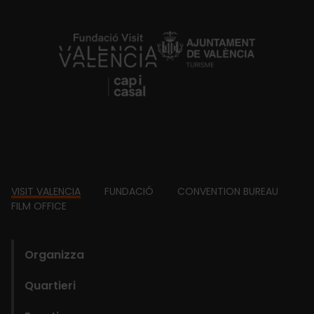
https://fundacion.visitvalencia.com/
Footer
VISIT VALENCIA
FUNDACIÓ
CONVENTION BUREAU
FILM OFFICE
domains
Organizza
Quartieri