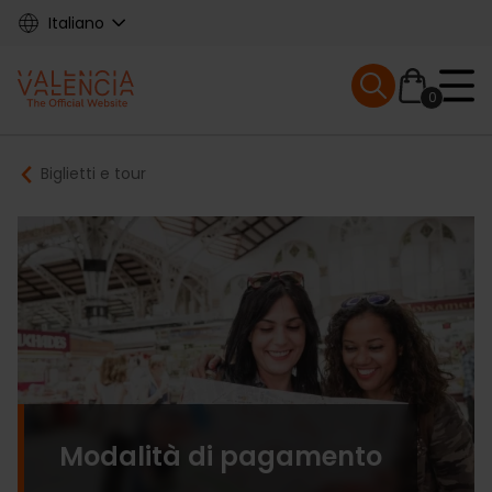
Skip
Italiano
to
main
Mobile menu ex
content
0
Main
Breadcrumb
Biglietti e tour
navigation
Modalità di pagamento