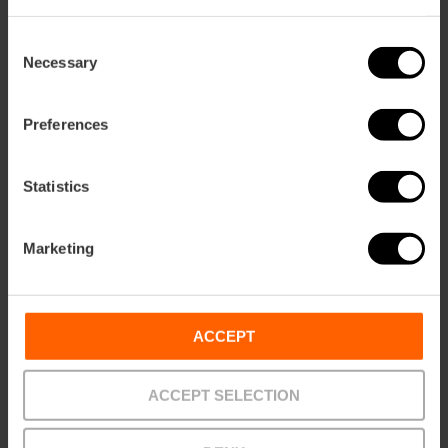
Contatta il nostro servizio clienti attraverso la nostra chat
Consent
online o su
vlcshop@visitvalencia.com
Necessary
Selection
Preferences
Statistics
POSSO CHIEDERE UNA FATTURA?
Sì, attraverso la forma di record di dati nel processo di
Marketing
acquisto. Per richiedere una fattura, è sufficiente
selezionare la casella di controllo Ho bisogno di una fattura
e compilare le informazioni di fatturazione.
Se vuole richiedere una fattura una volta effettuato
ACCEPT
l'acquisto senza aver compilato il modulo di richiesta di
fattura, può inviarci una e-mail a
ACCEPT SELECTION
vlcshop@visitvalencia.com
con i dettagli della sua
prenotazione e i dati che vuole che compaiano in essa e il
nostro dipartimento di amministrazione gliela invierà via e-