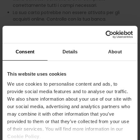
correttamente tutti i campi necessari.
La sua carta potrebbe non essere attivata per gli
acquisti online. Controlla con la tua banca.
Consent
Details
About
COSA SUCCEDE SE FACCIO UN ERRORE QUANDO INSERISCO
IL MIO DNI O I MIEI DATI PERSONALI?
This website uses cookies
We use cookies to personalise content and ads, to
Non preoccupatevi. Contatta il nostro servizio clienti al
seguente i ndirizzo:
vlcshop@visitvalencia.com
provide social media features and to analyse our traffic.
We also share information about your use of our site with
our social media, advertising and analytics partners who
may combine it with other information that you’ve
provided to them or that they’ve collected from your use
of their services. You will find more information in our
Cookie Policy
.
COSA SUCCEDE SE NON RICEVO LA PROVA D'ACQUISTO?