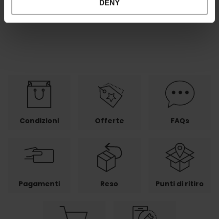
DENY
mail.
Condizioni
Offerte
FAQs
Pagamenti
Reso
Punti di ritiro