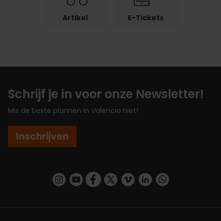
Artikel
E-Tickets
Schrijf je in voor onze Newsletter!
Mis de beste plannen in Valencia niet!
Inschrijven
https://www.instagram.com/visit_valencia/
https://www.youtube.com/user/Turisvalenc
https://www.facebook.com/VisitValenc
https://twitter.com/ValenciaSpan
https://vimeo.com/visitvalen
https://www.linkedin.com/company/turismo-valencia/
https://api.whatsapp.com/send/?