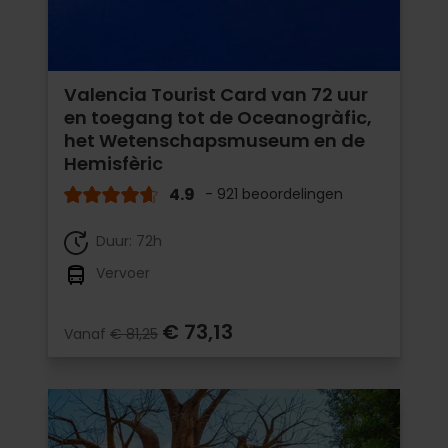
Valencia Tourist Card van 72 uur
en toegang tot de Oceanogràfic,
het Wetenschapsmuseum en de
Hemisfèric
4.9
- 921 beoordelingen
Duur: 72h
Vervoer
€ 73,13
Vanaf
€ 81,25