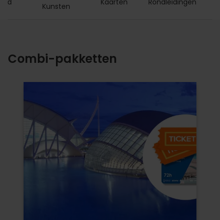
Card
Kaarten
Rondleidingen
Kunsten
Combi-pakketten