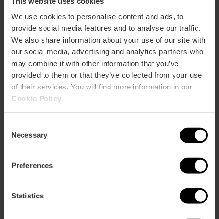
This website uses cookies
We use cookies to personalise content and ads, to
provide social media features and to analyse our traffic.
We also share information about your use of our site with
our social media, advertising and analytics partners who
may combine it with other information that you’ve
provided to them or that they’ve collected from your use
Valencia Tourist Card 24, 48 of 72
of their services. You will find more information in our
uur
Cookie Policy
.
4.9
- 1, 951 beoordelingen
Consent
10% korting Exclusief web
Necessary
Selection
Activatie bij eerste gebruik
Preferences
€ 15,30
Vanaf
€ 17,00
Statistics