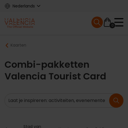
Skip
Nederlands
to
main
Mobile menu ex
content
0
Main
Breadcrumb
Kaarten
navigation
Combi-pakketten
Valencia Tourist Card
Zoeken
Stad van 