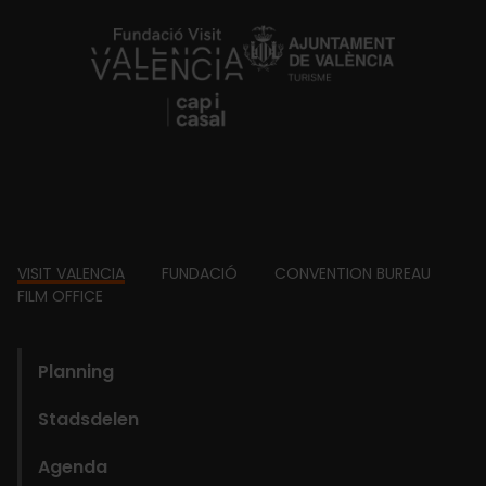
https://fundacion.visitvalencia.com/
Footer
VISIT VALENCIA
FUNDACIÓ
CONVENTION BUREAU
FILM OFFICE
domains
Planning
Stadsdelen
Agenda