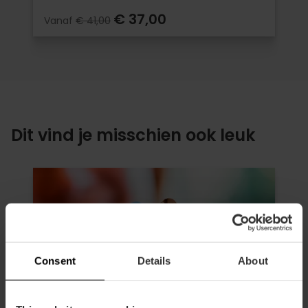
€ 37,00
Vanaf
€ 41,00
Dit vind je misschien ook leuk
Consent
Details
About