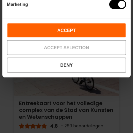
Marketing
ACCEPT
ACCEPT SELECTION
DENY
Entreekaart voor het volledige
complex van de Stad van Kunsten
en Wetenschappen
4.8
- 289 beoordelingen