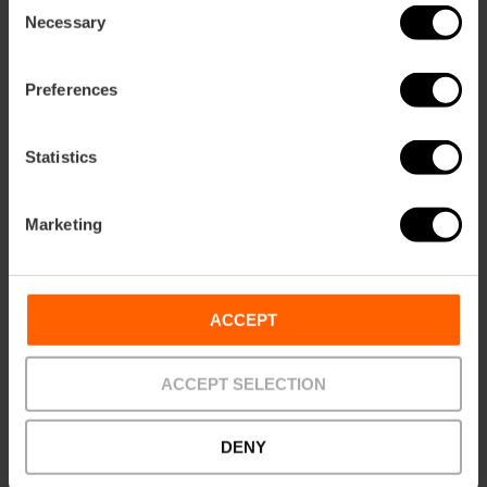
Consent
Necessary
Selection
Preferences
Statistics
Valencia Tourist Card 7 giorni senza
Marketing
trasporto + Bus turistico 24 ore
5
- 2 recensioni
ACCEPT
37,00 €
Da
41,00 €
ACCEPT SELECTION
DENY