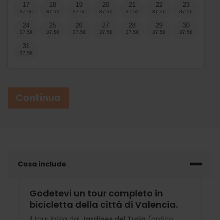
17
18
19
20
21
22
23
24
25
26
27
28
29
30
31
Continua
Cosa include
Godetevi un tour completo in
bicicletta della città di Valencia.
Il tour inizia dai
Jardines del Turia
(antico