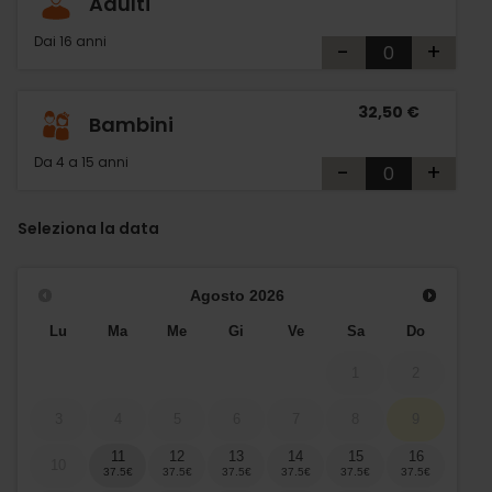
Adulti
Dai 16 anni
-
+
32,50 €
Bambini
Da 4 a 15 anni
-
+
Seleziona la data
Agosto
2026
Lu
Ma
Me
Gi
Ve
Sa
Do
1
2
3
4
5
6
7
8
9
11
12
13
14
15
16
10