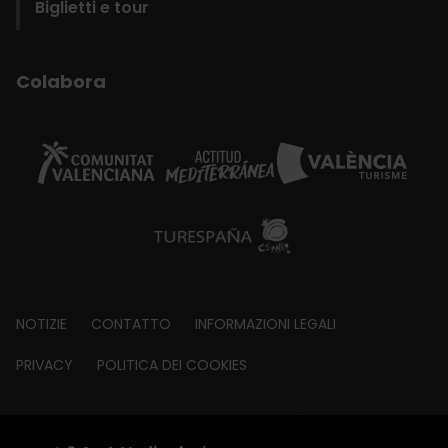
Biglietti e tour
Colabora
Footer
NOTIZIE
CONTATTO
INFORMAZIONI LEGALI
about
PRIVACY
POLITICA DEI COOKIES
© Visit València 2026
|
Fundació Visit València