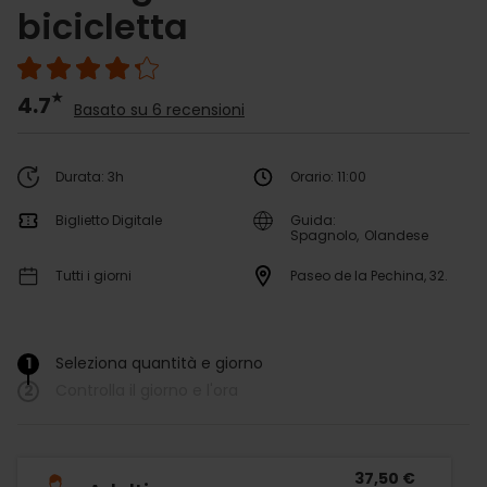
bicicletta
4.7
Basato su 6 recensioni
Durata: 3h
Orario: 11:00
Biglietto Digitale
Guida:
Spagnolo
Olandese
Tutti i giorni
Paseo de la Pechina, 32.
1
Seleziona quantità e giorno
/
2
Controlla il giorno e l'ora
37,50 €