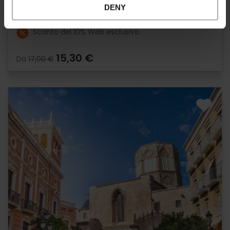
4.9
- 1, 951 recensioni
DENY
Sconto del 10% Web esclusivo
15,30 €
Da
17,00 €