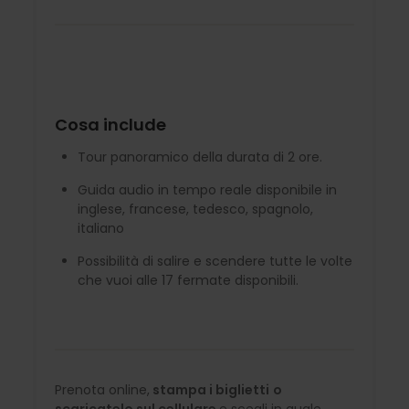
Cosa include
Tour panoramico della durata di 2 ore.
Guida audio in tempo reale disponibile in
inglese, francese, tedesco, spagnolo,
italiano
Possibilità di salire e scendere tutte le volte
che vuoi alle 17 fermate disponibili.
Prenota online,
stampa i biglietti
o
scaricatelo sul cellulare
e scegli in quale