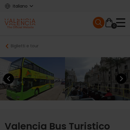
Skip
Italiano
to
main
Mobile menu ex
content
0
Main
Breadcrumb
Biglietti e tour
navigation
Previous element
Next elem
Valencia Bus Turistico