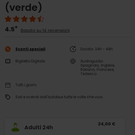
(verde)
4.5
Basato su 14 recensioni
Sconti speciali
Durata: 24h - 48h
Biglietto Digitale
Audioguida:
Spagnolo
Inglese
Italiano
Francese
Tedesco
Tutti i giorni
Sali e scendi dall'autobus tutte le volte che vuoi.
24,00 €
Adulti 24h