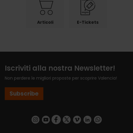
Articoli
E-Tickets
Iscriviti alla nostra Newsletter!
Non perdere le migliori proposte per scoprire Valencia!
Subscribe
https://www.instagram.com/visit_valencia/
https://www.youtube.com/user/Turisvalenc
https://www.facebook.com/VisitValenci
https://twitter.com/VisitaValencia
https://vimeo.com/visitvalen
https://www.linkedin.com/company/turismo-valencia/
https://api.whatsapp.com/send/?