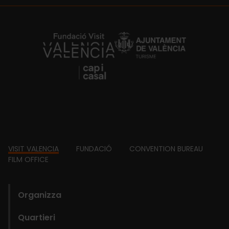
https://fundacion.visitvalencia.com/
Footer
VISIT VALENCIA
FUNDACIÓ
CONVENTION BUREAU
FILM OFFICE
domains
Organizza
Quartieri