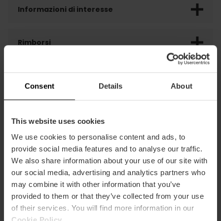
Informazioni di interesse
Rimborsi
VLC Tourist Card sconto
Consent
Details
About
Recensioni clienti
This website uses cookies
We use cookies to personalise content and ads, to
provide social media features and to analyse our traffic.
We also share information about your use of our site with
our social media, advertising and analytics partners who
may combine it with other information that you’ve
POTREBBE ANCHE INTERESSARTI
provided to them or that they’ve collected from your use
of their services. You will find more information in our
Cookie Policy
.