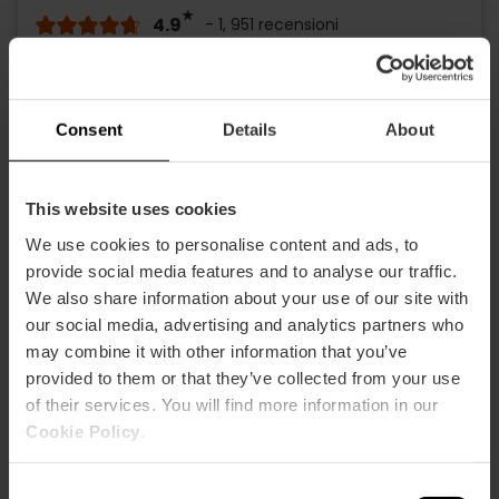
4.9
- 1, 951 recensioni
Sconto del 10% Web esclusivo
15,30 €
Consent
Details
About
Da
17,00 €
This website uses cookies
We use cookies to personalise content and ads, to
provide social media features and to analyse our traffic.
We also share information about your use of our site with
our social media, advertising and analytics partners who
may combine it with other information that you’ve
provided to them or that they’ve collected from your use
of their services. You will find more information in our
Cookie Policy
.
Consent