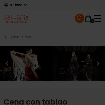
Skip
Italiano
to
main
Mobile menu ex
content
0
Main
Breadcrumb
Biglietti e tour
navigation
Previous element
Next elem
Cena con tablao