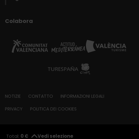
Colabora
Footer
NOTIZIE
CONTATTO
INFORMAZIONI LEGALI
about
PRIVACY
POLITICA DEI COOKIES
© Visit València 2026
|
Fundació Visit València
Total:
0 €
Vedi selezione