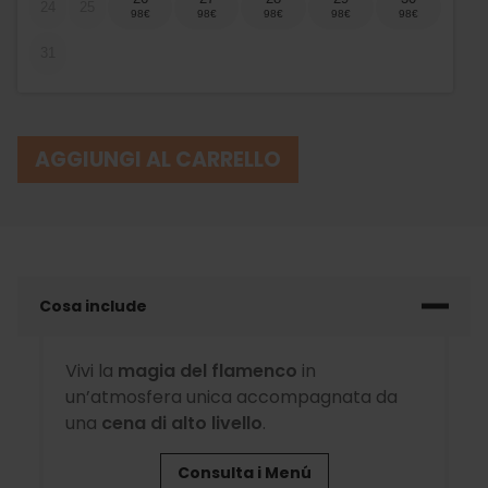
24
25
31
AGGIUNGI AL CARRELLO
Cosa include
Vivi la
magia del flamenco
in
un’atmosfera unica accompagnata da
una
cena di alto livello
.
Consulta i Menú