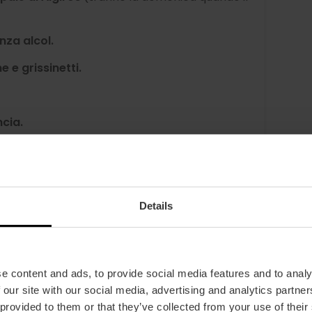
nza alcol.
 e grissinetti.
ncia.
verdure o Paella vegetariana. Se scegli
favore notificalo inviando una e-mail a
ver completato l'acquisto.
Details
il pasto.
torta valenciana.
e content and ads, to provide social media features and to analy
 our site with our social media, advertising and analytics partn
 provided to them or that they’ve collected from your use of their