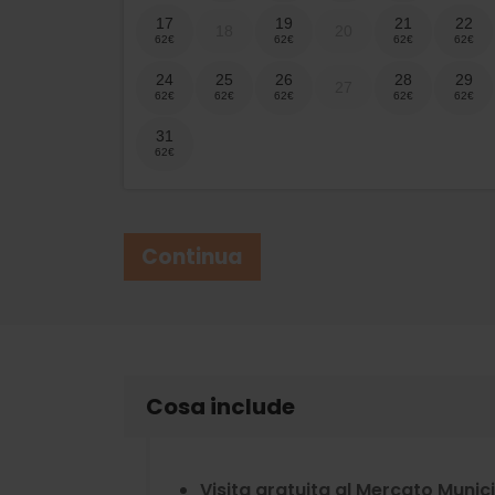
17
19
21
22
18
20
24
25
26
28
29
27
31
Continua
Cosa include
Visita gratuita al Mercato Munici