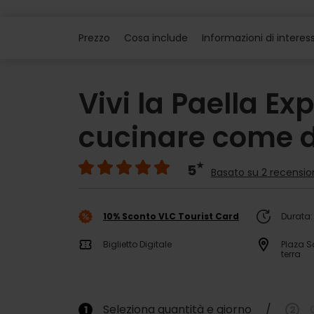
Prezzo
Cosa include
Informazioni di interes
Vivi la Paella E
cucinare come d
5
Basato su 2 recensio
10% Sconto VLC Tourist Card
Durata
Biglietto Digitale
Plaza Sa
terra
Seleziona quantità e giorno
/
1
2