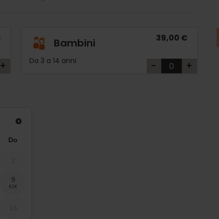
€
39,00 €
Bambini
Da 3 a 14 anni
+
-
+
Do
2
9
16