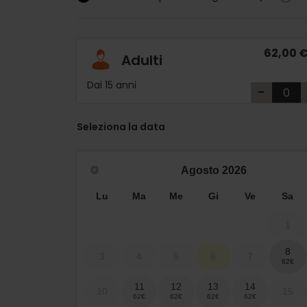
62,00 
Adulti
Dai 15 anni
-
Seleziona la data
Agosto
2026
Lu
Ma
Me
Gi
Ve
Sa
1
8
3
4
5
6
7
11
12
13
14
10
15