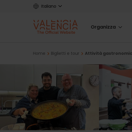
Skip
Italiano
to
main
Main
content
Organizza
navigat
Breadcrumb
Home
Biglietti e tour
Attività gastronomi