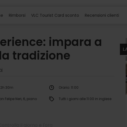
se
Rimborsi
VLC Tourist Card sconto
Recensioni clienti
xperience: impara a
L
a tradizione
ni
: 2h 30m
Orario: 11:00
n Felipe Neri, 6, piano
Tutti i giorni alle 11:00 in inglese
Controlla il giorno e l'ora