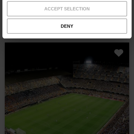
ACCEPT SELECTION
10% Rabatt VLC Tourist Card
45,00 €
Von
DENY