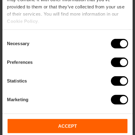
provided to them or that they’ve collected from your use
of their services. You will find more information in our
Cookie Policy
.
Consent
Necessary
Selection
Preferences
Statistics
Marketing
Eintrittskarten für das Oceanogràfic und
das Hemisfèric
ACCEPT
4.7
- 45 Bewertungen