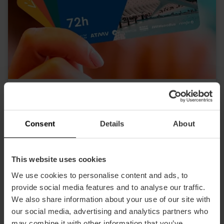
Valencia Tourist Card 24, 48 oder 72
Stunden
4.9
- 1, 951 Bewertungen
Consent
Details
About
10% Rabatt Exklusives Web
This website uses cookies
15,30 €
Von
17,00 €
We use cookies to personalise content and ads, to
provide social media features and to analyse our traffic.
We also share information about your use of our site with
our social media, advertising and analytics partners who
may combine it with other information that you’ve