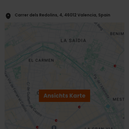
Carrer dels Redolins, 4, 46012 Valencia, Spain
ose
ebar
p
Ansichts Karte
r
ation