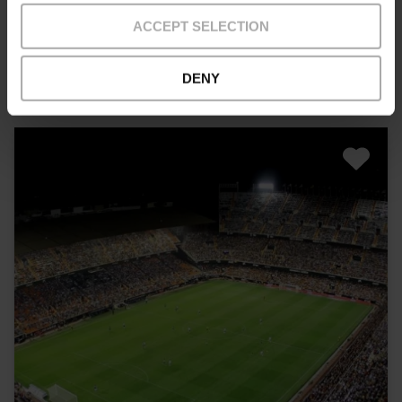
ACCEPT SELECTION
10% Rabatt VLC Tourist Card
45,00 €
Von
DENY