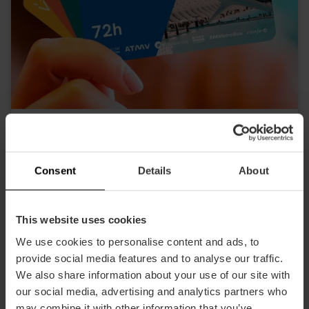
Valencia Tourist Card 24, 48 oder 72
Stunden
4.9
- 1, 951 Bewertungen
Consent
Details
About
10% Rabatt Exklusives Web
This website uses cookies
15,30 €
Von
17,00 €
We use cookies to personalise content and ads, to
provide social media features and to analyse our traffic.
We also share information about your use of our site with
our social media, advertising and analytics partners who
may combine it with other information that you’ve