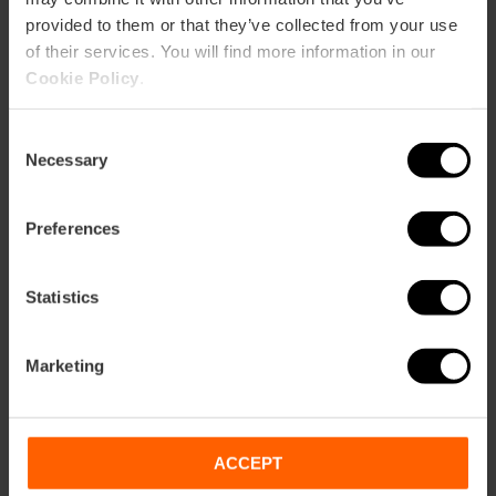
provided to them or that they’ve collected from your use
of their services. You will find more information in our
Cookie Policy
.
Consent
Necessary
Selection
Preferences
Statistics
Marketing
Eintrittskarten für das Oceanogràfic und
das Hemisfèric
ACCEPT
4.7
- 45 Bewertungen