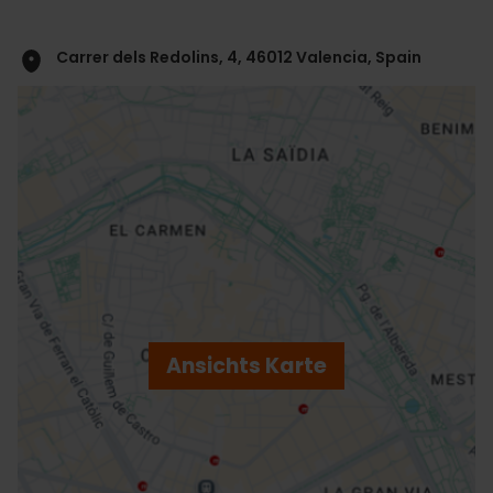
Carrer dels Redolins, 4, 46012 Valencia, Spain
ose
ebar
p
Ansichts Karte
r
ation