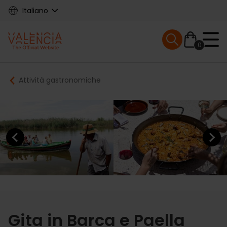
Skip
Italiano
to
main
Mobile menu ex
content
0
Main
Breadcrumb
Attività gastronomiche
navigation
Previous element
Next elem
Gita in Barca e Paella