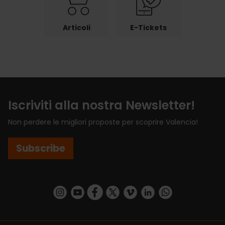
Articoli
E-Tickets
Iscriviti alla nostra Newsletter!
Non perdere le migliori proposte per scoprire Valencia!
Subscribe
https://www.instagram.com/visit_valencia/
https://www.youtube.com/user/Turisvalenc
https://www.facebook.com/VisitValenci
https://twitter.com/VisitaValencia
https://vimeo.com/visitvalen
https://www.linkedin.com/company/turismo-valencia/
https://api.whatsapp.com/send/?