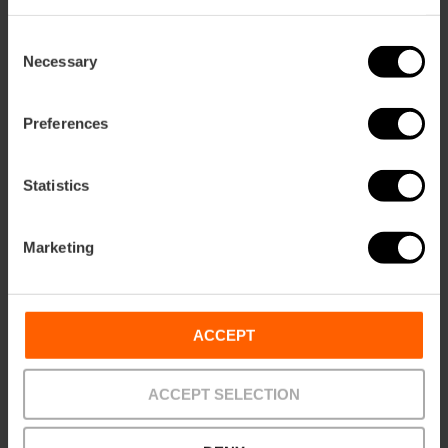
Consent
Necessary
Selection
Preferences
Statistics
Marketing
Biglietti combinati per l’Oceanogràfic e
l’Hemisfèric
4.7
- 45 recensioni
ACCEPT
10% Sconto VLC Tourist Card
ACCEPT SELECTION
45,00 €
Da