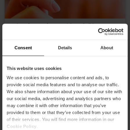
Valencia Tourist Card 24, 48, 72 ore
4.9
- 1, 951 recensioni
Sconto del 10% Web esclusivo
Consent
Details
About
15,30 €
Da
17,00 €
This website uses cookies
We use cookies to personalise content and ads, to
provide social media features and to analyse our traffic.
We also share information about your use of our site with
our social media, advertising and analytics partners who
may combine it with other information that you’ve
provided to them or that they’ve collected from your use
of their services. You will find more information in our
Cookie Policy
.