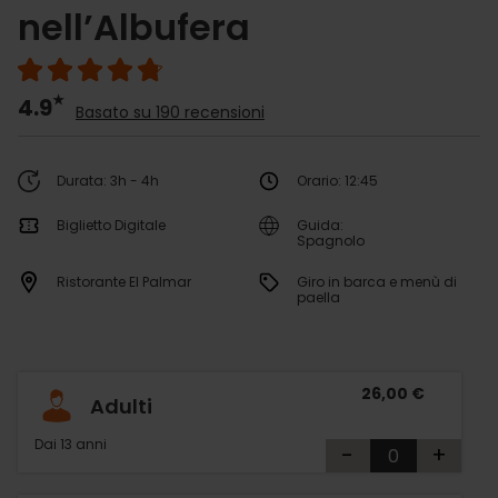
nell’Albufera
4.9
Basato su 190 recensioni
Durata: 3h - 4h
Orario: 12:45
Biglietto Digitale
Guida:
Spagnolo
Ristorante El Palmar
Giro in barca e menù di
paella
26,00 €
Adulti
Dai 13 anni
-
+