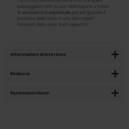
con la sua variata avifauna. Una tranquilla
passeggiata nelle acque della laguna a bordo
di
una barca tradizionale
per poi gustare il
prodotto delle risaie in uno dei migliori
ristoranti della zona. Buon appetito!
Informazioni di interesse
Rimborsi
Recensioni clienti