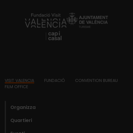
https://fundacion.visitvalencia.com/
Footer
VISIT VALENCIA
FUNDACIÓ
CONVENTION BUREAU
FILM OFFICE
domains
Organizza
Quartieri