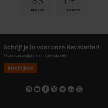
Artikel
E-Tickets
Schrijf je in voor onze Newsletter!
Mis de beste plannen in Valencia niet!
Inschrijven
https://www.instagram.com/visit_valencia/
https://www.youtube.com/user/Turisvalenc
https://www.facebook.com/VisitValenc
https://twitter.com/ValenciaSpan
https://vimeo.com/visitvalen
https://www.linkedin.com/company/turismo-valencia/
https://api.whatsapp.com/send/?