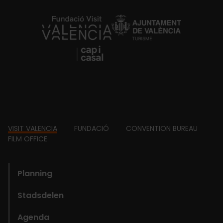
https://fundacion.visitvalencia.com/
Footer
VISIT VALENCIA
FUNDACIÓ
CONVENTION BUREAU
FILM OFFICE
domains
Planning
Stadsdelen
Agenda