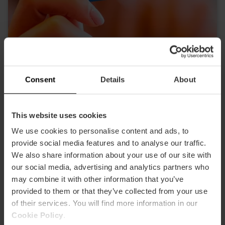
Valencia Tourist Card 24, 48 of 72 uur
4.9
- 1, 951 beoordelingen
Consent
Details
About
10% korting Exclusief web
€ 15,30
Vanaf
€ 17,00
This website uses cookies
We use cookies to personalise content and ads, to
provide social media features and to analyse our traffic.
We also share information about your use of our site with
our social media, advertising and analytics partners who
may combine it with other information that you’ve
provided to them or that they’ve collected from your use
of their services. You will find more information in our
Cookie Policy
.