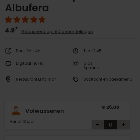
Albufera
4.9
Gebaseerd op 190 beoordelingen
Duur: 3h - 4h
Tijd: 12:45
Digitaal Ticket
Gids:
Spaans
Restaurant El Palmar
Boottocht en paellamenu
€ 26,00
Volwassenen
Vanaf 13 jaar
-
+