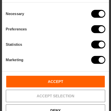
Consent
Necessary
Selection
Preferences
Statistics
Marketing
Oceanogràfic en Hemisfèric combikaart
4.7
- 45 beoordelingen
ACCEPT
10% Korting VLC Tourist Card
ACCEPT SELECTION
€ 45,00
Vanaf
DENY