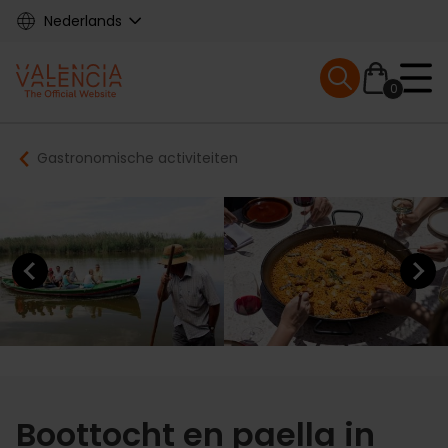
Skip
Nederlands
to
main
Mobile menu ex
content
0
Main
Breadcrumb
Gastronomische activiteiten
navigation
Previous element
Next elem
Boottocht en paella in