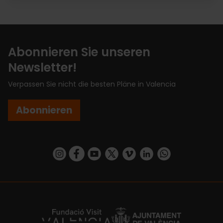
Abonnieren Sie unseren
Newsletter!
Verpassen Sie nicht die besten Pläne in Valencia
Abonnieren
https://www.instagram.com/visit_valencia/
https://www.facebook.com/VisitValenciaSp
https://www.youtube.com/user/Turisva
https://twitter.com/_VivaValencia
https://vimeo.com/visitvalen
https://www.linkedin.com/company/turismo-valencia/
https://api.whatsapp.com/send/?