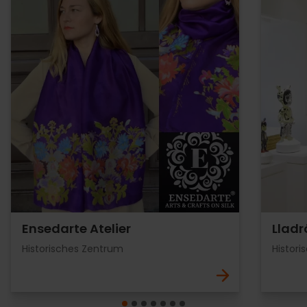
Ensedarte Atelier
Lladr
Historisches Zentrum
Histor