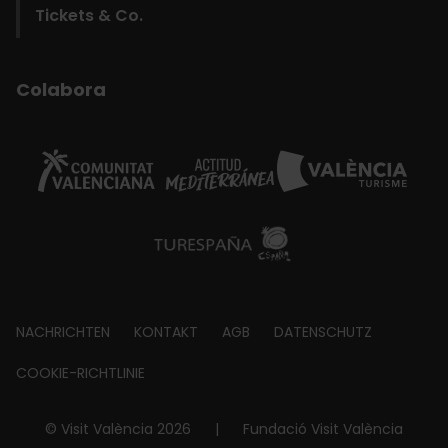
Tickets & Co.
Colabora
Footer
NACHRICHTEN
KONTAKT
AGB
DATENSCHUTZ
about
COOKIE-RICHTLINIE
© Visit València 2026
|
Fundació Visit València