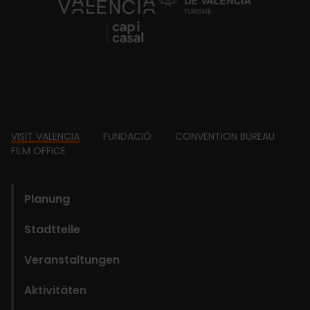
https://fundacion.visitvalencia.com/
Footer
VISIT VALENCIA
FUNDACIÓ
CONVENTION BUREAU
FILM OFFICE
domains
Planung
Stadtteile
Veranstaltungen
Aktivitäten