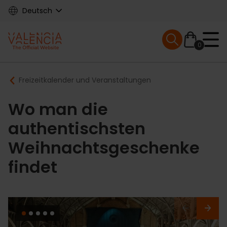
Skip
Deutsch
to
main
Mobile menu ex
content
0
Main
Breadcrumb
Freizeitkalender und Veranstaltungen
navigation
Wo man die
authentischsten
Weihnachtsgeschenke
findet