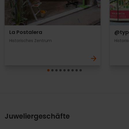
La Postalera
@typi
Historisches Zentrum
Histor
Juweliergeschäfte