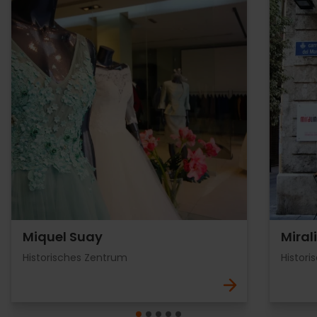
Miquel Suay
Miral
Historisches Zentrum
Histor