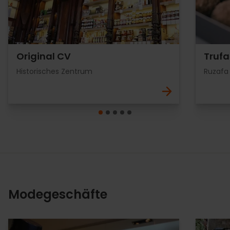
Original CV
Trufa
Historisches Zentrum
Ruzafa
Modegeschäfte