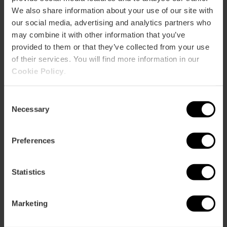
We also share information about your use of our site with
our social media, advertising and analytics partners who
may combine it with other information that you’ve
provided to them or that they’ve collected from your use
Wie komme ich an?
of their services. You will find more information in our
Cookie Policy
.
Avenida Profesor López Piñero, 7 46013 València
Consent
Necessary
Selection
Preferences
Statistics
Marketing
ose
ebar
p