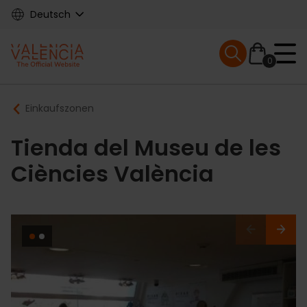
Skip
Deutsch
to
main
Mobile menu ex
content
0
Main
Breadcrumb
Einkaufszonen
navigation
Tienda del Museu de les
Ciències València