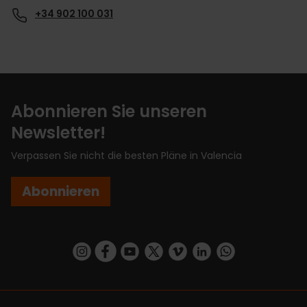
+34 902 100 031
Abonnieren Sie unseren
Newsletter!
Verpassen Sie nicht die besten Pläne in Valencia
Abonnieren
https://www.instagram.com/visit_valencia/
https://www.facebook.com/VisitValenciaSp
https://www.youtube.com/user/Turisva
https://twitter.com/_VivaValencia
https://vimeo.com/visitvalen
https://www.linkedin.com/company/turismo-valencia/
https://api.whatsapp.com/send/?