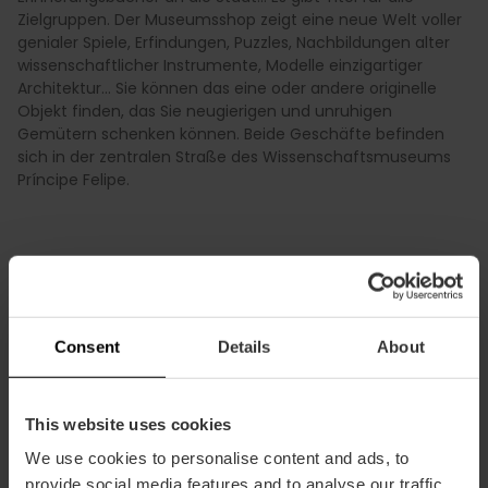
Zielgruppen. Der Museumsshop zeigt eine neue Welt voller
genialer Spiele, Erfindungen, Puzzles, Nachbildungen alter
wissenschaftlicher Instrumente, Modelle einzigartiger
Architektur... Sie können das eine oder andere originelle
Objekt finden, das Sie neugierigen und unruhigen
Gemütern schenken können. Beide Geschäfte befinden
sich in der zentralen Straße des Wissenschaftsmuseums
Príncipe Felipe.
Consent
Details
About
Praktische Informationen
Valencia Tourist Card Ermäßigung
This website uses cookies
-10%
We use cookies to personalise content and ads, to
provide social media features and to analyse our traffic.