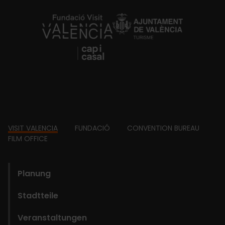
https://fundacion.visitvalencia.com/
Footer
VISIT VALENCIA
FUNDACIÓ
CONVENTION BUREAU
FILM OFFICE
domains
Planung
Stadtteile
Veranstaltungen