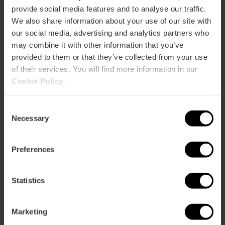
C1,
28
provide social media features and to analyse our traffic.
We also share information about your use of our site with
our social media, advertising and analytics partners who
Calle Carrasquer, 10 bajo 46001 València
may combine it with other information that you’ve
provided to them or that they’ve collected from your use
of their services. You will find more information in our
Cookie Policy
.
Consent
Necessary
Selection
ose
Preferences
ebar
p
Ansichts Karte
r
Statistics
ation
Marketing