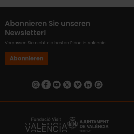
Abonnieren Sie unseren
Newsletter!
Verpassen Sie nicht die besten Pläne in Valencia
Abonnieren
https://www.instagram.com/visit_valencia/
https://www.facebook.com/VisitValenciaSp
https://www.youtube.com/user/Turisva
https://twitter.com/_VivaValencia
https://vimeo.com/visitvalen
https://www.linkedin.com/company/turismo-valencia/
https://api.whatsapp.com/send/?
https://fundacion.visitvalencia.com/