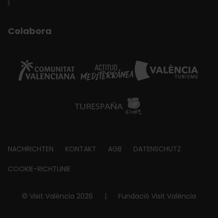
Colabora
Footer
NACHRICHTEN
KONTAKT
AGB
DATENSCHUTZ
about
COOKIE-RICHTLINIE
© Visit València 2026
|
Fundació Visit València