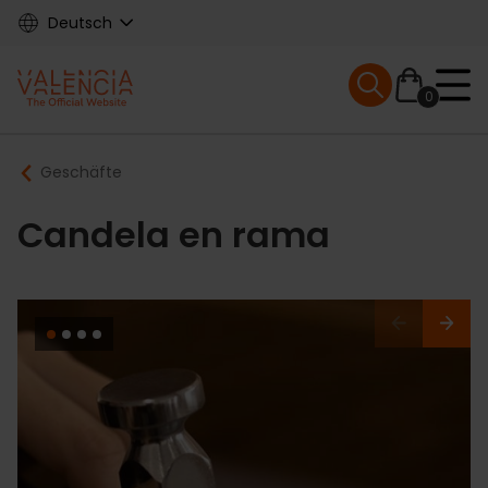
Skip
Deutsch
to
main
Mobile menu ex
content
0
Main
Breadcrumb
Geschäfte
navigation
Candela en rama