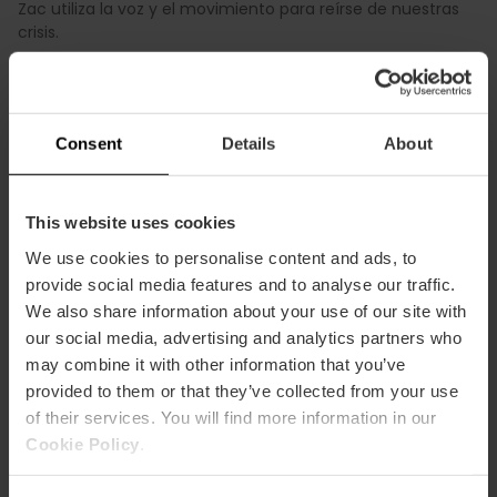
Zac utiliza la voz y el movimiento para reírse de nuestras
crisis.
V09. Peter Pank
– ATM (Arte en todo
momento) – C/ Cuba, 18
¡Un virus que impide madurar a las personas bajo la
Consent
Details
About
promesa de una eterna juventud amenaza a la
humanidad! En medio de esta distorsión, Wendy —la
protagonista— iniciará una aventura para aceptar el paso
This website uses cookies
del tiempo.
We use cookies to personalise content and ads, to
V10. SR. BIEN
– Acting in English – C/ Cádiz,
provide social media features and to analyse our traffic.
29
We also share information about your use of our site with
Un recital en el que padre e hijo se suben juntos a las
our social media, advertising and analytics partners who
tablas para ofrecerte una propuesta muy emocionante
may combine it with other information that you’ve
sobre la herencia familiar.
provided to them or that they’ve collected from your use
of their services. You will find more information in our
Cookie Policy
.