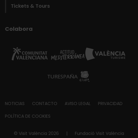
Tickets & Tours
Colabora
Footer
NOTICIAS
CONTACTO
AVISO LEGAL
PRIVACIDAD
about
POLÍTICA DE COOKIES
© Visit València 2026
|
Fundació Visit València