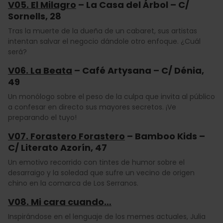
V05. El Milagro
– La Casa del Árbol – C/
Sornells, 28
Tras la muerte de la dueña de un cabaret, sus artistas
intentan salvar el negocio dándole otro enfoque. ¿Cuál
será?
V06. La Beata
– Café Artysana – C/ Dénia,
49
Un monólogo sobre el peso de la culpa que invita al público
a confesar en directo sus mayores secretos. ¡Ve
preparando el tuyo!
V07. Forastero Forastero
– Bamboo Kids –
C/ Literato Azorín, 47
Un emotivo recorrido con tintes de humor sobre el
desarraigo y la soledad que sufre un vecino de origen
chino en la comarca de Los Serranos.
V08. Mi cara cuando…
Inspirándose en el lenguaje de los memes actuales, Julia