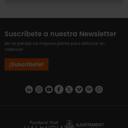
Suscríbete a nuestra Newsletter
¡No te pierdas los mejores planes para disfrutar en
València!
¡Suscríbete!
https://www.linkedin.com/company/turismo-valencia/mycompany/
https://www.instagram.com/visit_valencia/
https://www.youtube.com/user/Turisvale
https://www.facebook.com/turismov
https://twitter.com/Valenciatu
https://vimeo.com/visitva
https://open.spotif
https://api.whatsapp.com/se