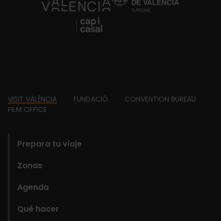
https://fundacion.visitvalencia.com/
Footer
VISIT VALÈNCIA
FUNDACIÓ
CONVENTION BUREAU
FILM OFFICE
domains
Prepara tu viaje
Zonas
Agenda
Qué hacer