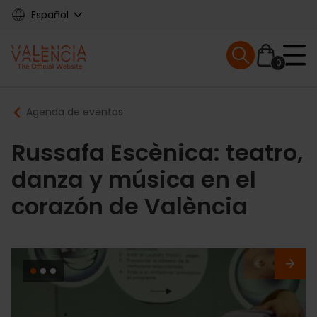
Skip
Español
to
main
Mobile menu ex
content
0
Main
Breadcrumb
Agenda de eventos
navigation
Russafa Escènica: teatro,
danza y música en el
corazón de València