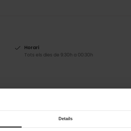
Horari
Tots els dies de 9:30h a 00:30h
Details
Metro
Bus
L1,
L2,
L3,
L5,
L9
11,
64,
67,
70,
71,
72,