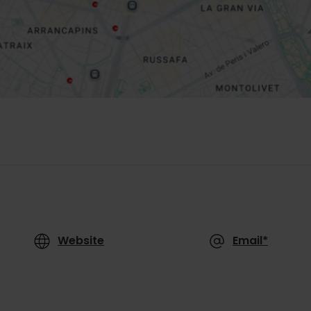
Website
Email*