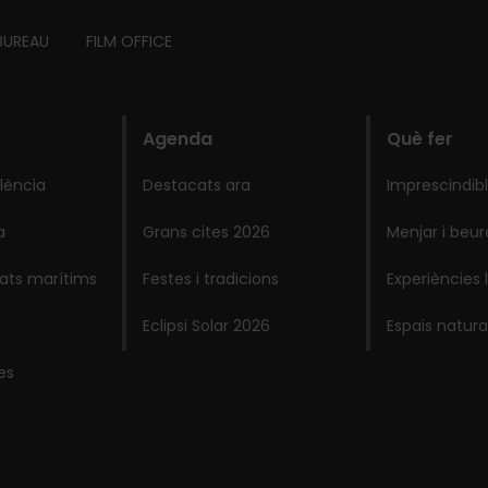
BUREAU
FILM OFFICE
Agenda
Què fer
lència
Destacats ara
Imprescindib
a
Grans cites 2026
Menjar i beur
lats marítims
Festes i tradicions
Experiències 
Eclipsi Solar 2026
Espais natura
es