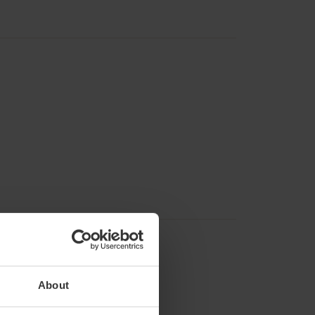
About
92,
93,