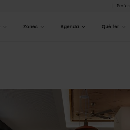
Pr
Profes
he
e
Zones
Agenda
Què fer
me
ion