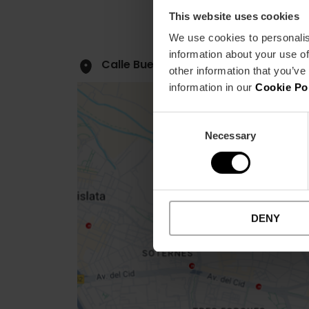
This website uses cookies
We use cookies to personalis
information about your use of
Calle Buen Orden, 19 46008 València
other information that you’ve
information in our
Cookie Po
Consent
Necessary
Selection
Close
sidebar
map
DENY
Get
your
location