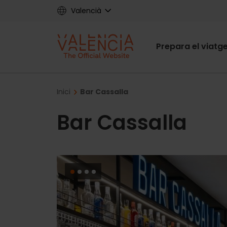
Skip
Valencià
to
main
Main
content
Prepara el viatg
navigat
Breadcrumb
Inici
Bar Cassalla
Bar Cassalla