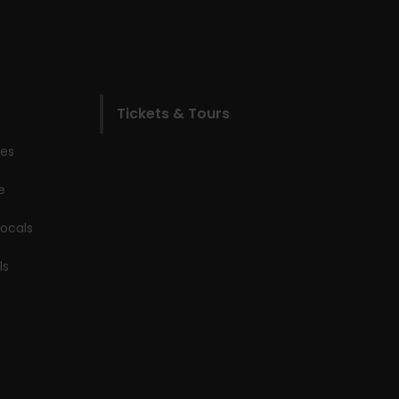
Tickets & Tours
les
e
locals
ls