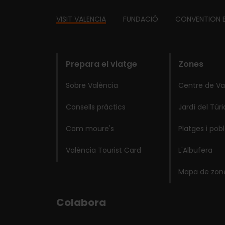
Footer
VISIT VALENCIA
FUNDACIÓ
CONVENTION 
domains
Prepara el viatge
Zones
Sobre València
Centre de Va
Consells pràctics
Jardí del Túri
Com moure's
Platges i pob
València Tourist Card
L'Albufera
Mapa de zon
Colabora