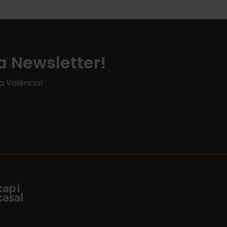
a Newsletter!
 a València!