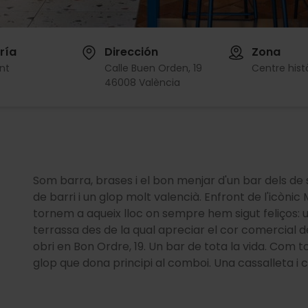
ría
Dirección
Zona
nt
Calle Buen Orden, 19
Centre hist
46008 València
Som barra, brases i el bon menjar d'un bar dels 
de barri i un glop molt valencià. Enfront de l'icòni
tornem a aqueix lloc on sempre hem sigut feliços
terrassa des de la qual apreciar el cor comercial d
obri en Bon Ordre, 19. Un bar de tota la vida. Com to
glop que dona principi al comboi. Una cassalleta 