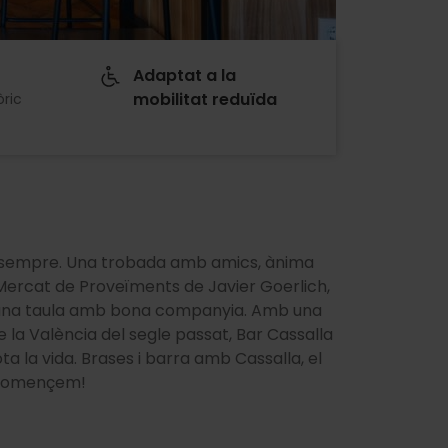
Adaptat a la
mobilitat reduïda
òric
de sempre. Una trobada amb amics, ànima
c Mercat de Proveïments de Javier Goerlich,
: una taula amb bona companyia. Amb una
e la València del segle passat, Bar Cassalla
ta la vida. Brases i barra amb Cassalla, el
i començem!