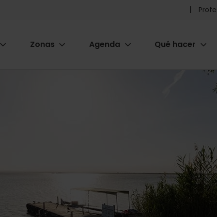
Pr
Profe
he
Zonas
Agenda
Qué hacer
m
ion