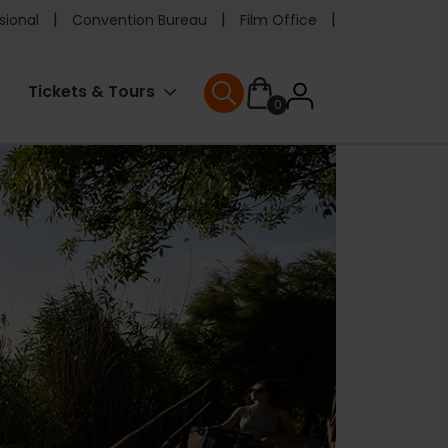
e
sional
Convention Bureau
Film Office
ader
User
Tickets & Tours
0
enu
User menu
accoun
menu