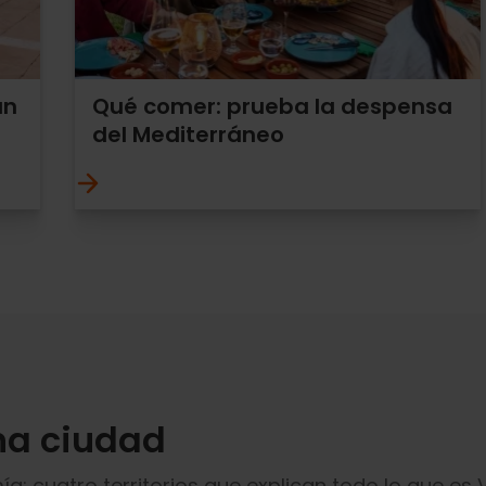
an
Qué comer: prueba la despensa
del Mediterráneo
na ciudad
a: cuatro territorios que explican todo lo que es 