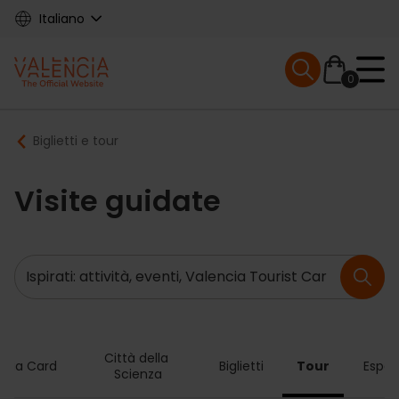
Skip
Italiano
to
main
Mobile menu ex
content
0
Main
Breadcrumb
Biglietti e tour
navigation
Visite guidate
Ricerca
Città della 
ncia Card
Biglietti
Tour
Esper
Scienza