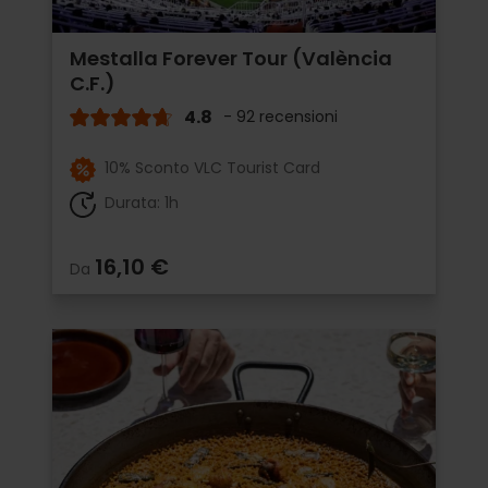
Mestalla Forever Tour (València
C.F.)
4.8
- 92 recensioni
10% Sconto VLC Tourist Card
Durata: 1h
16,10 €
Da