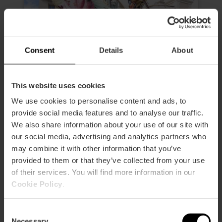
Consent
Details
About
This website uses cookies
Visita guidata: le Fallas di
We use cookies to personalise content and ads, to
Valencia tutto l’anno
provide social media features and to analyse our traffic.
We also share information about your use of our site with
0
- 0 recensioni
our social media, advertising and analytics partners who
may combine it with other information that you’ve
Durata: 2h
provided to them or that they’ve collected from your use
Sabato
of their services. You will find more information in our
Cookie Policy
.
35,00 €
Da
Consent
Necessary