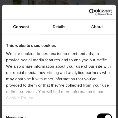
Consent
Details
About
This website uses cookies
We use cookies to personalise content and ads, to
provide social media features and to analyse our traffic.
We also share information about your use of our site with
Toegang tot de kerk van Santos
our social media, advertising and analytics partners who
Juanes met ‘Barroc Immersive’
videomapping
may combine it with other information that you’ve
provided to them or that they’ve collected from your use
4.7
- 6 beoordelingen
of their services. You will find more information in our
Cookie Policy
.
-1 € València Tourist Card
Elke dag
Consent
Necessary