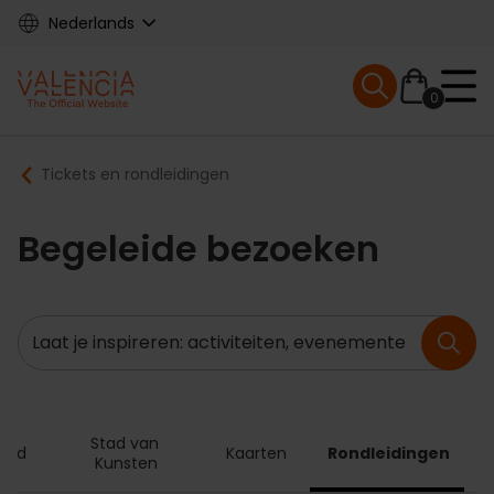
Skip
Nederlands
to
main
Mobile menu ex
content
0
Main
Breadcrumb
Tickets en rondleidingen
navigation
Begeleide bezoeken
Zoeken
Stad van 
Card
Kaarten
Rondleidingen
Kunsten