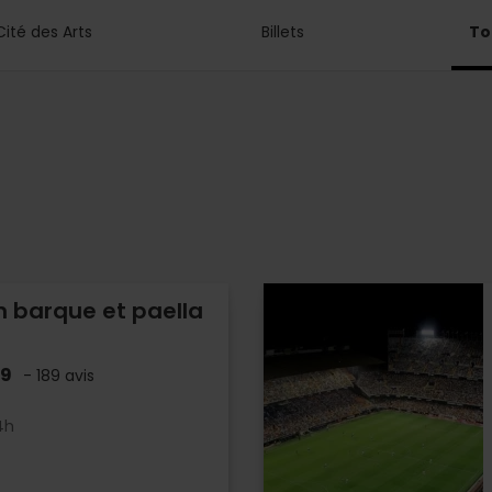
Cité des Arts
Billets
To
n barque et paella
.9
- 189 avis
4h