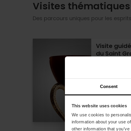
Visites thématiques
Des parcours uniques pour les esprits
Visite guidé
du Saint Gr
5
15% rabais V
Durée: 2h
Consent
18
À partir de
This website uses cookies
We use cookies to personalis
information about your use of
other information that you’ve