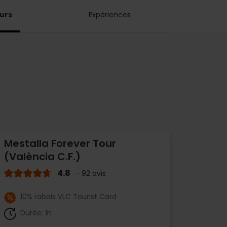
urs
Expériences
Mestalla Forever Tour
(València C.F.)
4.8
- 92 avis
10% rabais VLC Tourist Card
Durée: 1h