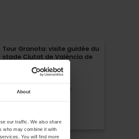
Tour Granota: visite guidée du
stade Ciutat de València de
Levante UD
0
- 0 avis
10% rabais VLC Tourist Card
About
Durée: 50m
12,00 €
À partir de
se our traffic. We also share
ers who may combine it with
 services. You will find more