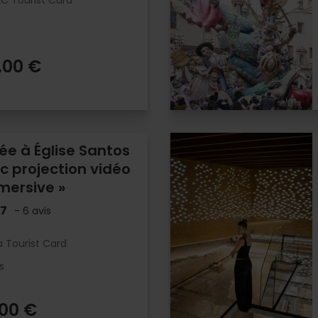
LC Tourist Card
,00 €
rée à Église Santos
 projection vidéo
mersive »
.7
- 6 avis
a Tourist Card
s
,00 €