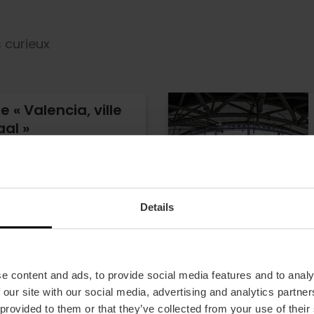
 curieux
e « Valencia, ville
aal »
- 22 avis
LC Tourist Card
Details
,00 €
e content and ads, to provide social media features and to analy
 our site with our social media, advertising and analytics partn
 provided to them or that they’ve collected from your use of their