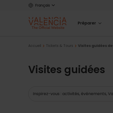
Skip
Français
to
main
Main
content
Préparer
navigat
Breadcrumb
Accueil
Tickets & Tours
Visites guidées de 
Visites guidées
Recherche