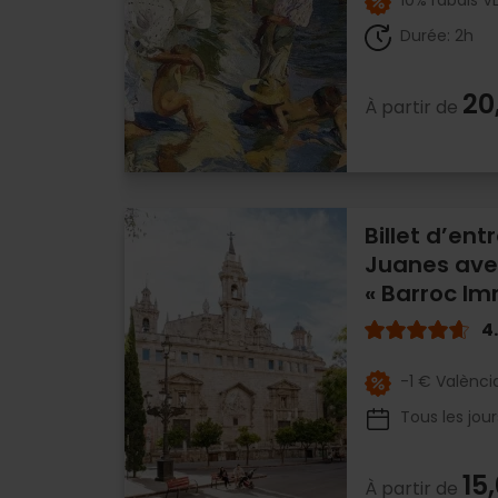
10% rabais V
Durée: 2h
20
À partir de
Billet d’ent
Juanes avec
« Barroc Im
4
-1 € Valènci
Tous les jour
15
À partir de