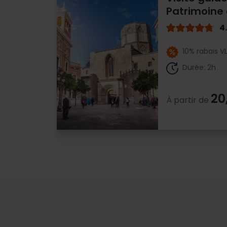
Patrimoine 
4
10% rabais V
Durée: 2h
20
À partir de