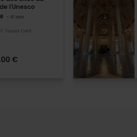
de l'Unesco
.8
- 41 avis
LC Tourist Card
,00 €