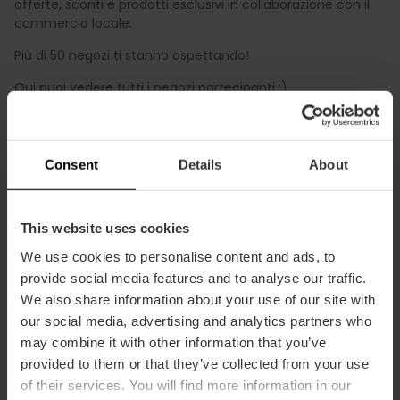
offerte, sconti e prodotti esclusivi in collaborazione con il
commercio locale.
Più di 50 negozi ti stanno aspettando!
Qui puoi vedere tutti i negozi partecipanti :)
Inoltre, quest'anno la "Valencia Shopening Night & Day" ha
preparato diverse attività per rendere questo evento una
giornata di shopping unica.
Consent
Details
About
Una
ruota della fortuna
con tanti premi, un divertente
photocall
con una
Volkswagen d'epoca
, una
degustazione
di Mahou
fresca al punto giusto e
musica dal vivo nel
This website uses cookies
Mercato di Colón con "Los Guapos”
sono le proposte che
We use cookies to personalise content and ads, to
completano il programma di questa edizione.
provide social media features and to analyse our traffic.
Vieni?
We also share information about your use of our site with
our social media, advertising and analytics partners who
Ricorda: il 30 giugno torna la grande festa dell’estate per
may combine it with other information that you’ve
fare shopping divertendosi
provided to them or that they’ve collected from your use
Da non perdere!
of their services. You will find more information in our