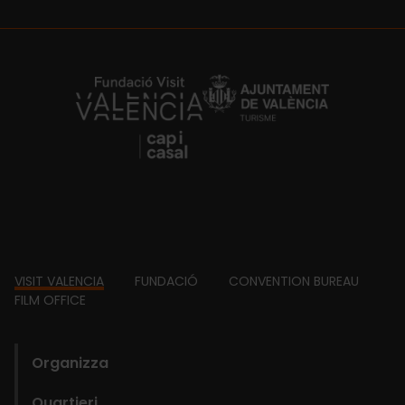
https://fundacion.visitvalencia.com/
Footer
VISIT VALENCIA
FUNDACIÓ
CONVENTION BUREAU
FILM OFFICE
domains
Organizza
Quartieri