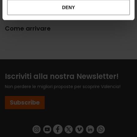
DENY
Come arrivare
Iscriviti alla nostra Newsletter!
Non perdere le migliori proposte per scoprire Valencia!
Subscribe
https://www.instagram.com/visit_valencia/
https://www.youtube.com/user/Turisvalenc
https://www.facebook.com/VisitValenci
https://twitter.com/VisitaValencia
https://vimeo.com/visitvalen
https://www.linkedin.com/company/turismo-valencia/
https://api.whatsapp.com/send/?