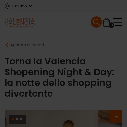
Skip
Italiano
to
main
Mobile menu ex
content
0
Main
Breadcrumb
Agenda di eventi
navigation
Torna la Valencia
Shopening Night & Day:
la notte dello shopping
divertente