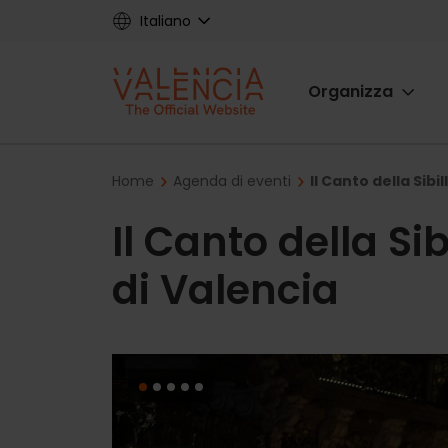
Skip
Italiano
to
main
Main
content
Organizza
navigat
Breadcrumb
Home
Agenda di eventi
Il Canto della Sibi
Il Canto della Si
di Valencia