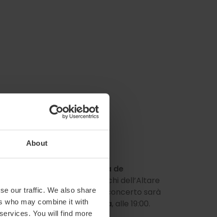
About
:30, riunisce il gruppo
Capella de
elli degli angeli degli affreschi dell’Altare
se our traffic. We also share
iore di Arte Drammatica
. Il concerto sarà
ers who may combine it with
mi de Campaners di Valencia
, alle 19:00.
 services. You will find more