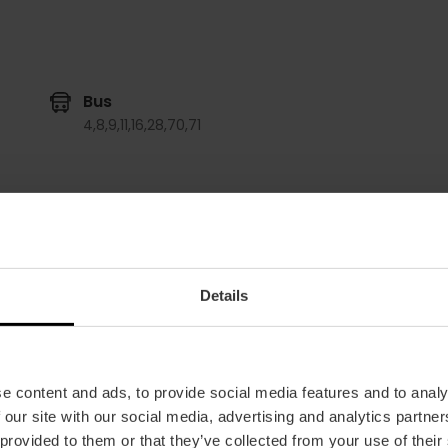
Bus
4,
8,
9,
11,
16,
28,
70,
71
Details
La messa in scena, che si terrà il 16 dicembre alle 19
Ministrers
, che suonerà con strumenti replicati da qu
e content and ads, to provide social media features and to analy
Maggiore; diversi cori e studenti della
Scuola Super
 our site with our social media, advertising and analytics partn
preceduto dal tradizionale
Toc a Matines del Gre
 provided to them or that they’ve collected from your use of their