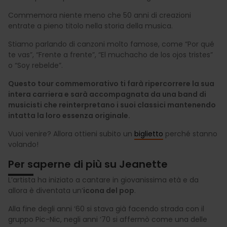
Commemora niente meno che 50 anni di creazioni
entrate a pieno titolo nella storia della musica.
Stiamo parlando di canzoni molto famose, come “Por qué
te vas”, “Frente a frente”, “El muchacho de los ojos tristes”
o “Soy rebelde”.
Questo tour commemorativo ti farà ripercorrere la sua
intera carriera e sarà accompagnata da una band di
musicisti che reinterpretano i suoi classici mantenendo
intatta la loro essenza originale.
Vuoi venire? Allora ottieni subito un
biglietto
perché stanno
volando!
Per saperne di più su Jeanette
L’artista ha iniziato a cantare in giovanissima età e da
allora è diventata un’
icona del pop
.
Alla fine degli anni ‘60 si stava già facendo strada con il
gruppo Pic-Nic, negli anni ‘70 si affermò come una delle