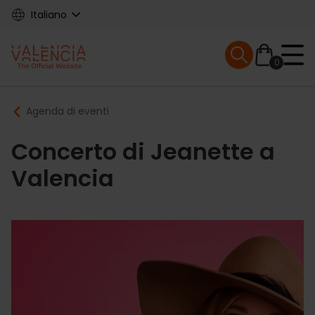
Skip
Italiano
to
main
Mobile menu ex
content
0
Main
Breadcrumb
Agenda di eventi
navigation
Concerto di Jeanette a
Valencia