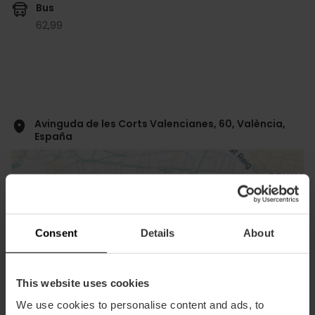
Bus
62,
99
Avinguda de les Corts Valencianes, 60, València,
España
Consent
Details
About
ose
This website uses cookies
ebar
We use cookies to personalise content and ads, to
p