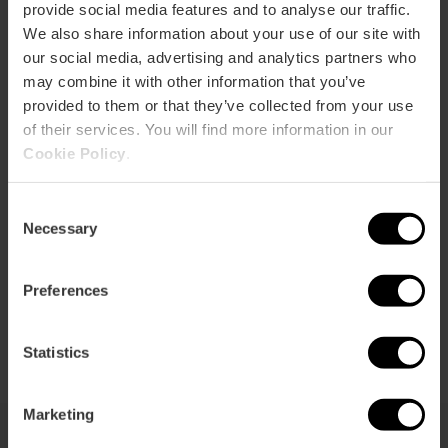
provide social media features and to analyse our traffic.
Guarda la mappa
r
We also share information about your use of our site with
ation
our social media, advertising and analytics partners who
may combine it with other information that you’ve
provided to them or that they’ve collected from your use
of their services. You will find more information in our
Cookie Policy
.
Indicazioni
Consent
Necessary
Selection
Preferences
Statistics
Marketing