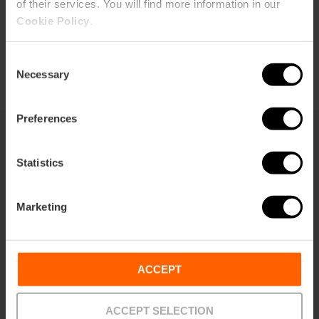
of their services. You will find more information in our
Cookie Policy
.
Consent
Necessary
Selection
Preferences
Ti potrebbe anche interessare
Statistics
Marketing
ACCEPT
ACCEPT SELECTION