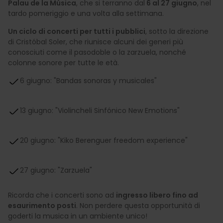
Palau de la Música
, che si terranno dal
6 al 27 giugno
, nel
tardo pomeriggio e una volta alla settimana.
Un ciclo di concerti per tutti i pubblici
, sotto la direzione
di Cristóbal Soler, che riunisce alcuni dei generi più
conosciuti come il pasodoble o la zarzuela, nonché
colonne sonore per tutte le età.
6 giugno: "Bandas sonoras y musicales"
13 giugno:
"Violincheli Sinfónico New Emotions"
20 giugno: "Kiko Berenguer freedom experience"
27 giugno: "Zarzuela"
Ricorda che i concerti sono ad
ingresso libero fino ad
esaurimento posti
. Non perdere questa opportunità di
goderti la musica in un ambiente unico!