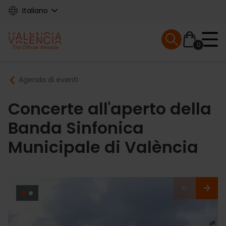
Skip
Italiano
to
main
Mobile menu ex
content
0
Main
Breadcrumb
Agenda di eventi
navigation
Concerte all'aperto della
Banda Sinfonica
Municipale di València