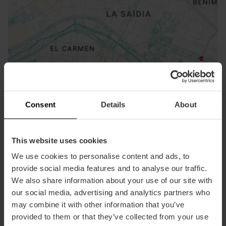
ose
ebar
p
Consent
Details
About
Guarda la mappa
r
ation
This website uses cookies
We use cookies to personalise content and ads, to
provide social media features and to analyse our traffic.
We also share information about your use of our site with
Indicazioni
our social media, advertising and analytics partners who
may combine it with other information that you’ve
provided to them or that they’ve collected from your use