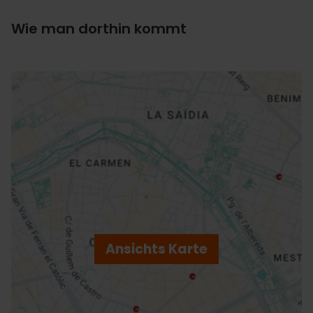
Wie man dorthin kommt
ose
ebar
p
Ansichts Karte
r
ation