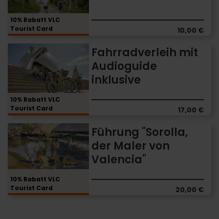
Valencia
10% Rabatt VLC
Tourist Card
10,00 €
Fahrradverleih
Fahrradverleih mit
mit
Audioguide
Audioguide
inklusive
inklusive
10% Rabatt VLC
Tourist Card
17,00 €
Führung
Führung "Sorolla,
"Sorolla,
der Maler von
der
Valencia"
Maler
von
Valencia"
10% Rabatt VLC
Tourist Card
20,00 €