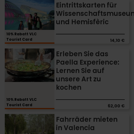
Eintrittskarten
Eintrittskarten für
für
Wissenschaftsmuseu
Wissenschaftsmuseum
und Hemisfèric
und
Hemisfèric
10% Rabatt VLC
Tourist Card
14,10 €
Erleben
Erleben Sie das
Sie
Paella Experience:
das
Lernen Sie auf
Paella
Experience:
unsere Art zu
Lernen
kochen
Sie
auf
10% Rabatt VLC
unsere
Tourist Card
62,00 €
Art
zu
Fahrräder
Fahrräder mieten
kochen
mieten
in Valencia
in