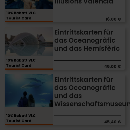
Illusions Valencia
Museum
of
Illusions
10% Rabatt VLC
Tourist Card
Valencia
16,00 €
Eintrittskarten
Eintrittskarten für
für
das Oceanogràfic
das
und das Hemisfèric
Oceanogràfic
und
das
10% Rabatt VLC
Tourist Card
Hemisfèric
45,00 €
Eintrittskarten
Eintrittskarten für
für
das Oceanogràfic
das
und das
Oceanogràfic
und
Wissenschaftsmuseu
das
Wissenschaftsmuseum
10% Rabatt VLC
Tourist Card
45,40 €