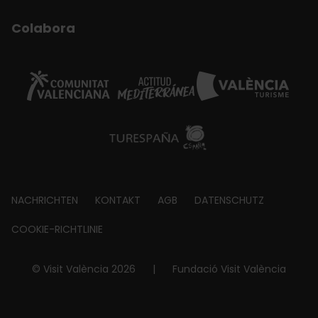
Colabora
Footer
NACHRICHTEN
KONTAKT
AGB
DATENSCHUTZ
about
COOKIE-RICHTLINIE
© Visit València 2026
|
Fundació Visit València