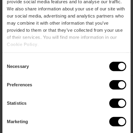
provide social media features and to analyse our traffic.
gestellte
spart
benutzt
Fragen
We also share information about your use of our site with
our social media, advertising and analytics partners who
may combine it with other information that you’ve
provided to them or that they’ve collected from your use
of their services. You will find more information in our
Cookie Policy
.
VTC kaufen
Verkaufsstellen
Consent
Necessary
Selection
Preferences
València Tourist Card
Statistics
Marketing