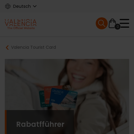
Skip
Deutsch
to
main
Mobile menu ex
content
0
Main
Breadcrumb
Valencia Tourist Card
navigation
Rabatfführer