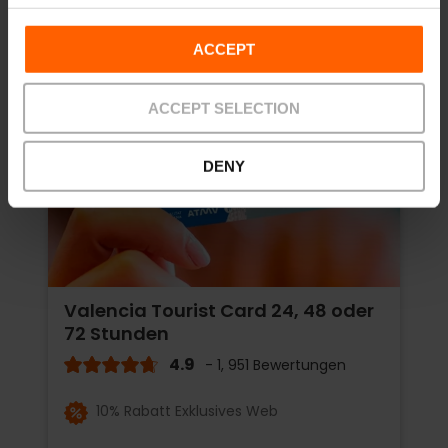
ACCEPT
ACCEPT SELECTION
DENY
Valencia Tourist Card 24, 48 oder
72 Stunden
4.9
- 1, 951 Bewertungen
10% Rabatt Exklusives Web