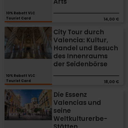
Arts
des
Palau
10% Rabatt VLC
de
Tourist Card
14,00 €
les
Arts
City
City Tour durch
Tour
Valencia: Kultur,
durch
Handel und Besuch
Valencia:
Kultur,
des Innenraums
Handel
der Seidenbörse
und
Besuch
10% Rabatt VLC
des
Tourist Card
18,00 €
Innenraums
der
Die
Die Essenz
Seidenbörse
Essenz
Valencias und
Valencias
seine
und
seine
Weltkulturerbe-
Weltkulturerbe-
Stätten