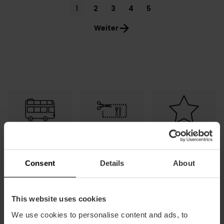
Pagination
Current
1
Page
2
Page
3
Page
4
Page
5
page
Weiter
Kostenloser
Tapas und
Ermäßigungen
Transport
Getränke
gratis
Consent
Details
About
This website uses cookies
We use cookies to personalise content and ads, to
Häufig
Wie man
Wie man sie