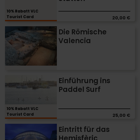
Stätten
10% Rabatt VLC
Tourist Card
20,00 €
Die
Die Römische
Römische
Valencia
Valencia
Einführung
Einführung ins
ins
Paddel Surf
Paddel
Surf
10% Rabatt VLC
Tourist Card
25,00 €
Eintritt
Eintritt für das
für
Hemisfèric