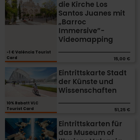
die Kirche Los
die
Santos Juanes mit
Kirche
Los
„Barroc
Santos
Immersive”-
Juanes
Videomapping
mit
„Barroc
Immersive”-
-1 € València Tourist
Card
Videomapping
15,00 €
Eintrittskarte
Eintrittskarte Stadt
Stadt
der Künste und
der
Wissenschaften
Künste
und
Wissenschaften
10% Rabatt VLC
Tourist Card
51,25 €
Eintrittskarten
Eintrittskarten für
für
das Museum of
das