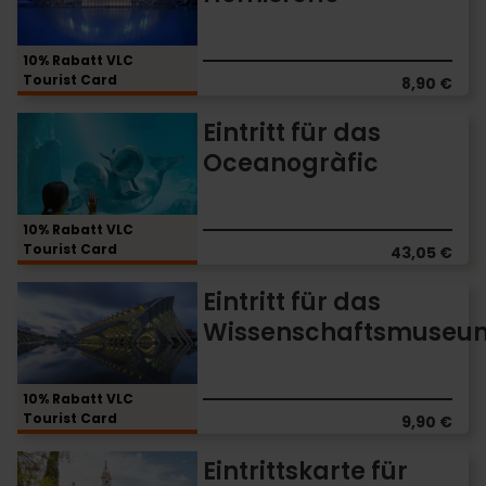
das
Hemisfèric
10% Rabatt VLC
Tourist Card
8,90 €
Eintritt
Eintritt für das
für
Oceanogràfic
das
Oceanogràfic
10% Rabatt VLC
Tourist Card
43,05 €
Eintritt
Eintritt für das
für
Wissenschaftsmuseu
das
Wissenschaftsmuseum
10% Rabatt VLC
Tourist Card
9,90 €
Eintrittskarte
Eintrittskarte für
für