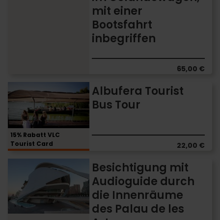
Albufera
mit einer
im
Bootsfahrt
Geländewagen,
mit
inbegriffen
einer
Bootsfahrt
inbegriffen
65,00 €
Albufera
Albufera Tourist
Tourist
Bus Tour
Bus
Tour
15% Rabatt VLC
Tourist Card
22,00 €
Besichtigung
Besichtigung mit
mit
Audioguide durch
Audioguide
die Innenräume
durch
die
des Palau de les
Innenräume