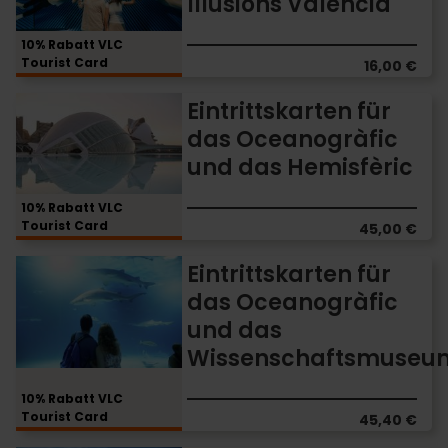
Illusions Valencia
Museum
of
Illusions
10% Rabatt VLC
Tourist Card
Valencia
16,00 €
Eintrittskarten
Eintrittskarten für
für
das Oceanogràfic
das
und das Hemisfèric
Oceanogràfic
und
das
10% Rabatt VLC
Tourist Card
Hemisfèric
45,00 €
Eintrittskarten
Eintrittskarten für
für
das Oceanogràfic
das
und das
Oceanogràfic
und
Wissenschaftsmuseu
das
Wissenschaftsmuseum
10% Rabatt VLC
Tourist Card
45,40 €