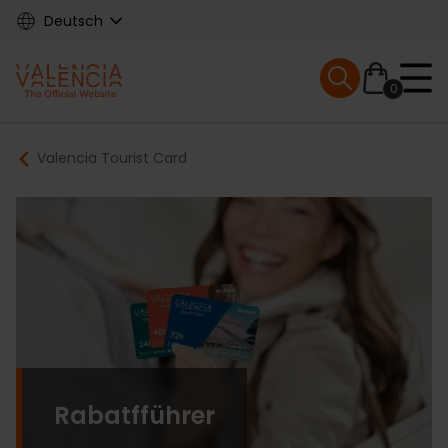
Skip
Deutsch
to
main
Mobile menu ex
content
0
Main
Breadcrumb
Valencia Tourist Card
navigation
Rabatfführer