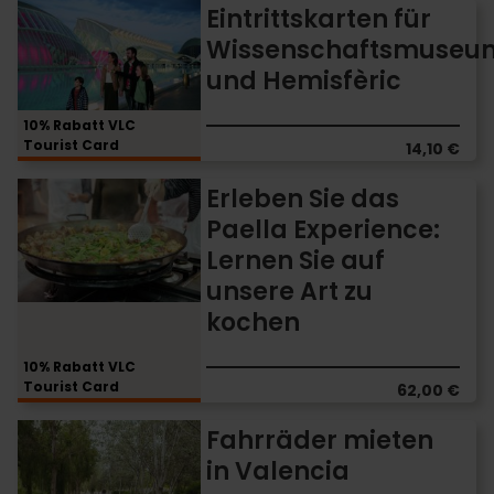
Eintrittskarten
Eintrittskarten für
für
Wissenschaftsmuseu
Wissenschaftsmuseum
und Hemisfèric
und
Hemisfèric
10% Rabatt VLC
Tourist Card
14,10 €
Erleben
Erleben Sie das
Sie
Paella Experience:
das
Lernen Sie auf
Paella
Experience:
unsere Art zu
Lernen
kochen
Sie
auf
10% Rabatt VLC
unsere
Tourist Card
62,00 €
Art
zu
Fahrräder
Fahrräder mieten
kochen
mieten
in Valencia
in