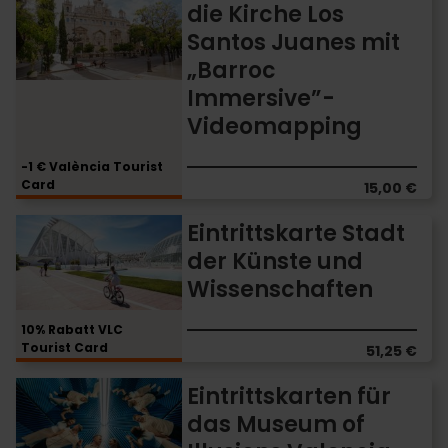
die Kirche Los
die
Santos Juanes mit
Kirche
Los
„Barroc
Santos
Immersive”-
Juanes
Videomapping
mit
„Barroc
Immersive”-
-1 € València Tourist
Card
Videomapping
15,00 €
Eintrittskarte
Eintrittskarte Stadt
Stadt
der Künste und
der
Wissenschaften
Künste
und
Wissenschaften
10% Rabatt VLC
Tourist Card
51,25 €
Eintrittskarten
Eintrittskarten für
für
das Museum of
das