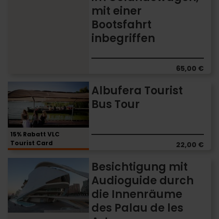
Albufera
mit einer
im
Bootsfahrt
Geländewagen,
mit
inbegriffen
einer
Bootsfahrt
inbegriffen
65,00 €
Albufera
Albufera Tourist
Tourist
Bus Tour
Bus
Tour
15% Rabatt VLC
Tourist Card
22,00 €
Besichtigung
Besichtigung mit
mit
Audioguide durch
Audioguide
die Innenräume
durch
die
des Palau de les
Innenräume