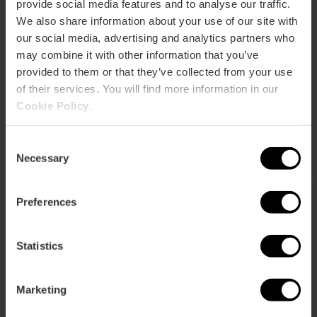
provide social media features and to analyse our traffic.
gestellte
spart
benutzt
Fragen
We also share information about your use of our site with
our social media, advertising and analytics partners who
may combine it with other information that you’ve
provided to them or that they’ve collected from your use
of their services. You will find more information in our
Cookie Policy
.
VTC kaufen
Verkaufsstellen
Consent
Necessary
Selection
Preferences
València Tourist Card
Statistics
Marketing