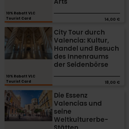
Arts
des
Palau
10% Rabatt VLC
de
Tourist Card
14,00 €
les
Arts
City
City Tour durch
Tour
Valencia: Kultur,
durch
Handel und Besuch
Valencia:
Kultur,
des Innenraums
Handel
der Seidenbörse
und
Besuch
10% Rabatt VLC
des
Tourist Card
18,00 €
Innenraums
der
Die
Die Essenz
Seidenbörse
Essenz
Valencias und
Valencias
seine
und
seine
Weltkulturerbe-
Weltkulturerbe-
Stätten