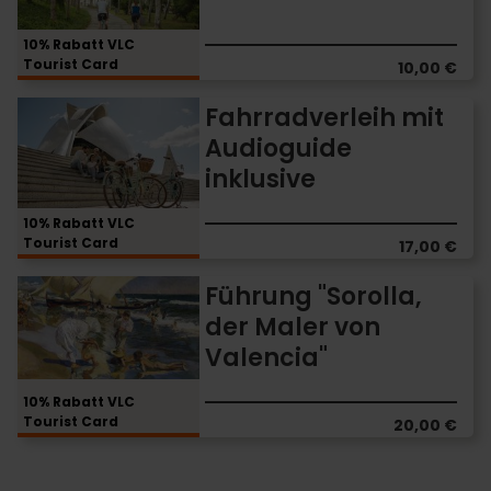
Valencia
10% Rabatt VLC
Tourist Card
10,00 €
Fahrradverleih
Fahrradverleih mit
mit
Audioguide
Audioguide
inklusive
inklusive
10% Rabatt VLC
Tourist Card
17,00 €
Führung
Führung "Sorolla,
"Sorolla,
der Maler von
der
Valencia"
Maler
von
Valencia"
10% Rabatt VLC
Tourist Card
20,00 €