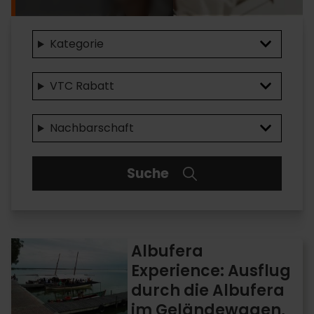
Kategorie
VTC Rabatt
Nachbarschaft
Suche
Albufera
Albufera
Experience:
Experience: Ausflug
Ausflug
durch die Albufera
durch
die
im Geländewagen,