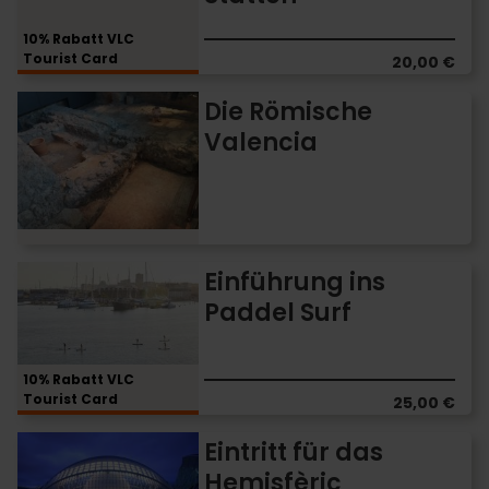
Stätten
10% Rabatt VLC
Tourist Card
20,00 €
Die
Die Römische
Römische
Valencia
Valencia
Einführung
Einführung ins
ins
Paddel Surf
Paddel
Surf
10% Rabatt VLC
Tourist Card
25,00 €
Eintritt
Eintritt für das
für
Hemisfèric