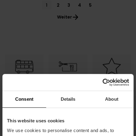
Pagination
Current
1
Page
2
Page
3
Page
4
Page
5
page
Weiter
Kostenloser
Tapas und
Ermäßigungen
Transport
Getränke
gratis
Consent
Details
About
This website uses cookies
We use cookies to personalise content and ads, to
Häufig
Wie man
Wie man sie