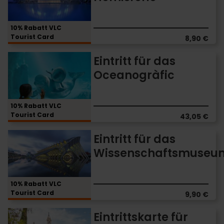
das
Hemisfèric
10% Rabatt VLC
Tourist Card
8,90 €
Eintritt
Eintritt für das
für
Oceanogràfic
das
Oceanogràfic
10% Rabatt VLC
Tourist Card
43,05 €
Eintritt
Eintritt für das
für
Wissenschaftsmuseu
das
Wissenschaftsmuseum
10% Rabatt VLC
Tourist Card
9,90 €
Eintrittskarte
Eintrittskarte für
für