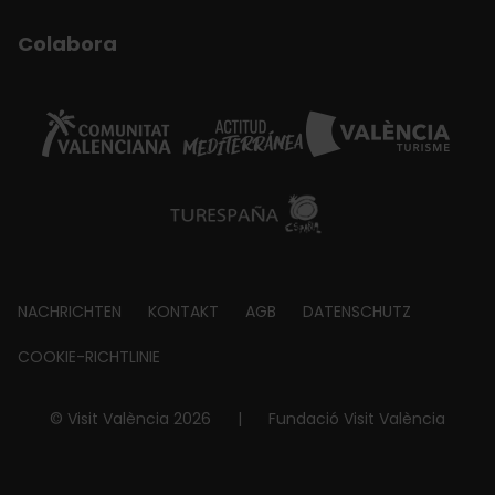
Colabora
Footer
NACHRICHTEN
KONTAKT
AGB
DATENSCHUTZ
about
COOKIE-RICHTLINIE
© Visit València 2026
|
Fundació Visit València