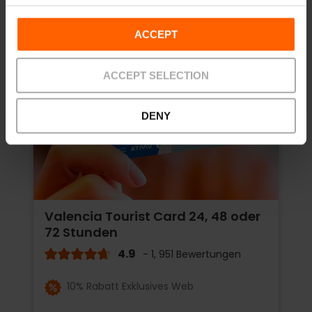
ACCEPT
ACCEPT SELECTION
DENY
Valencia Tourist Card 24, 48 oder
72 Stunden
4.9
- 1, 951 Bewertungen
10% Rabatt Exklusives Web