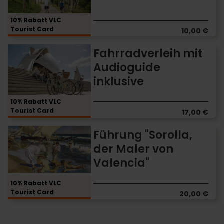
Valencia
10% Rabatt VLC
Tourist Card
10,00 €
Fahrradverleih
Fahrradverleih mit
mit
Audioguide
Audioguide
inklusive
inklusive
10% Rabatt VLC
Tourist Card
17,00 €
Führung
Führung "Sorolla,
"Sorolla,
der Maler von
der
Valencia"
Maler
von
Valencia"
10% Rabatt VLC
Tourist Card
20,00 €