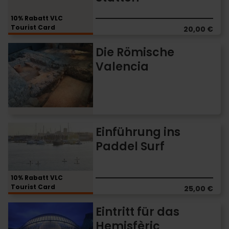
Stätten
10% Rabatt VLC
Tourist Card
20,00 €
Die
Die Römische
Römische
Valencia
Valencia
Einführung
Einführung ins
ins
Paddel Surf
Paddel
Surf
10% Rabatt VLC
Tourist Card
25,00 €
Eintritt
Eintritt für das
für
Hemisfèric