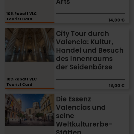
Arts
des
Palau
10% Rabatt VLC
de
Tourist Card
14,00 €
les
Arts
City
City Tour durch
Tour
Valencia: Kultur,
durch
Handel und Besuch
Valencia:
Kultur,
des Innenraums
Handel
der Seidenbörse
und
Besuch
10% Rabatt VLC
des
Tourist Card
18,00 €
Innenraums
der
Die
Die Essenz
Seidenbörse
Essenz
Valencias und
Valencias
seine
und
seine
Weltkulturerbe-
Weltkulturerbe-
Stätten