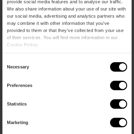
provide social media features and to analyse our traffic.
gestellte
spart
benutzt
Fragen
We also share information about your use of our site with
our social media, advertising and analytics partners who
may combine it with other information that you’ve
provided to them or that they’ve collected from your use
of their services. You will find more information in our
Cookie Policy
.
VTC kaufen
Verkaufsstellen
Consent
Necessary
Selection
Preferences
València Tourist Card
Statistics
Marketing