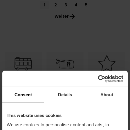
Pagination
Current
1
Page
2
Page
3
Page
4
Page
5
page
Weiter
Kostenloser
Tapas und
Ermäßigungen
Transport
Getränke
gratis
Consent
Details
About
This website uses cookies
We use cookies to personalise content and ads, to
Häufig
Wie man
Wie man sie