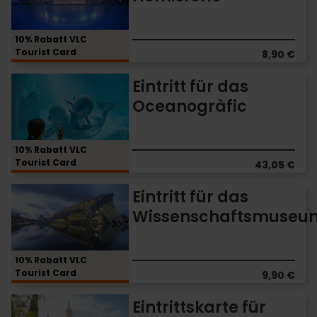
das
Hemisfèric
10% Rabatt VLC
Tourist Card
8,90 €
Eintritt
Eintritt für das
für
Oceanogràfic
das
Oceanogràfic
10% Rabatt VLC
Tourist Card
43,05 €
Eintritt
Eintritt für das
für
Wissenschaftsmuseu
das
Wissenschaftsmuseum
10% Rabatt VLC
Tourist Card
9,90 €
Eintrittskarte
Eintrittskarte für
für