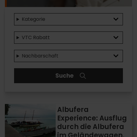
Kategorie
VTC Rabatt
Nachbarschaft
Suche
Albufera
Albufera
Experience:
Experience: Ausflug
Ausflug
durch die Albufera
durch
die
im Geländewagen,