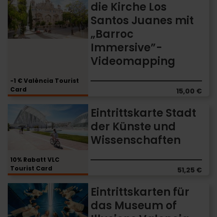
die Kirche Los
die
Santos Juanes mit
Kirche
Los
„Barroc
Santos
Immersive”-
Juanes
Videomapping
mit
„Barroc
Immersive”-
-1 € València Tourist
Card
Videomapping
15,00 €
Eintrittskarte
Eintrittskarte Stadt
Stadt
der Künste und
der
Wissenschaften
Künste
und
Wissenschaften
10% Rabatt VLC
Tourist Card
51,25 €
Eintrittskarten
Eintrittskarten für
für
das Museum of
das