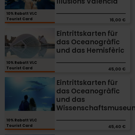
Illusions Valencia
Museum
of
Illusions
10% Rabatt VLC
Tourist Card
Valencia
16,00 €
Eintrittskarten
Eintrittskarten für
für
das Oceanogràfic
das
und das Hemisfèric
Oceanogràfic
und
das
10% Rabatt VLC
Tourist Card
Hemisfèric
45,00 €
Eintrittskarten
Eintrittskarten für
für
das Oceanogràfic
das
und das
Oceanogràfic
und
Wissenschaftsmuseu
das
Wissenschaftsmuseum
10% Rabatt VLC
Tourist Card
45,40 €