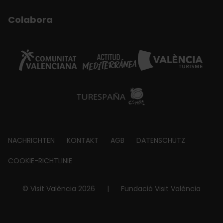
Colabora
Footer
NACHRICHTEN
KONTAKT
AGB
DATENSCHUTZ
about
COOKIE-RICHTLINIE
© Visit València 2026
|
Fundació Visit València