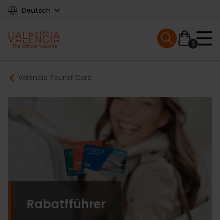
Skip
Deutsch
to
main
Mobile menu ex
content
0
Main
Breadcrumb
Valencia Tourist Card
navigation
Rabatfführer