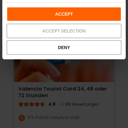
ACCEPT
ACCEPT SELECTION
DENY
Valencia Tourist Card 24, 48 oder
72 Stunden
4.9
- 1, 951 Bewertungen
10% Rabatt Exklusives Web