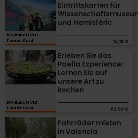
Eintrittskarten
Eintrittskarten für
für
Wissenschaftsmuseu
Wissenschaftsmuseum
und Hemisfèric
und
Hemisfèric
10% Rabatt VLC
Tourist Card
14,10 €
Erleben
Erleben Sie das
Sie
Paella Experience:
das
Lernen Sie auf
Paella
Experience:
unsere Art zu
Lernen
kochen
Sie
auf
10% Rabatt VLC
unsere
Tourist Card
62,00 €
Art
zu
Fahrräder
Fahrräder mieten
kochen
mieten
in Valencia
in