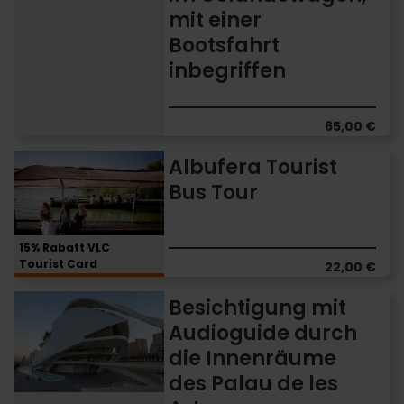
Albufera
mit einer
im
Bootsfahrt
Geländewagen,
mit
inbegriffen
einer
Bootsfahrt
inbegriffen
65,00 €
Albufera
Albufera Tourist
Tourist
Bus Tour
Bus
Tour
15% Rabatt VLC
Tourist Card
22,00 €
Besichtigung
Besichtigung mit
mit
Audioguide durch
Audioguide
die Innenräume
durch
die
des Palau de les
Innenräume