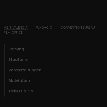
Footer
VISIT VALENCIA
FUNDACIÓ
CONVENTION BUREAU
FILM OFFICE
domains
Planung
Stadtteile
Veranstaltungen
Aktivitäten
Tickets & Co.