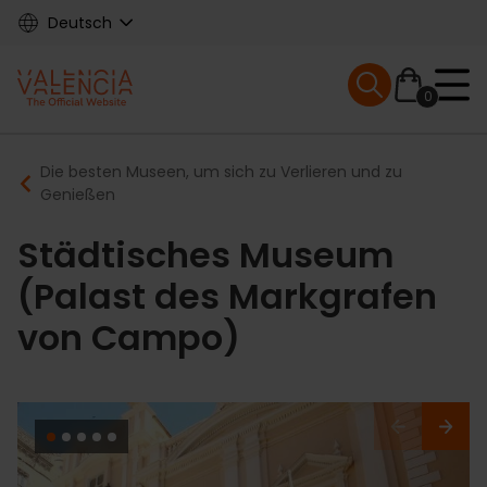
Skip
Deutsch
to
main
Mobile menu ex
content
0
Main
Breadcrumb
Die besten Museen, um sich zu Verlieren und zu
navigation
Genießen
Städtisches Museum
(Palast des Markgrafen
von Campo)