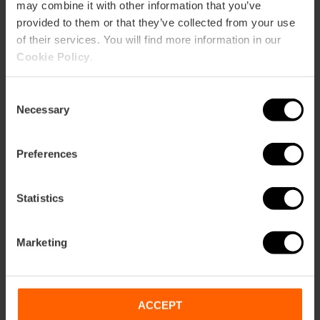
may combine it with other information that you’ve
provided to them or that they’ve collected from your use
of their services. You will find more information in our
Dienstleistungen
Cookie Policy
.
Rollstuhlgerecht
Consent
Necessary
Selection
Preferences
Statistics
Wie komme ich an?
Bus
Marketing
6,
11,
16,
26,
28,
31,
70,
71,
81,
94,
95,
C2
ACCEPT
Museo de Ciencias Naturales de Valencia, Jardines
de Viveros, Calle General Elio, Valencia, España