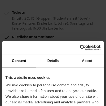
Tickets
Eintritt: 2€, 1€ (Gruppen, Studenten mit "Jove"-
Karte, Rentner, Kinder bis 12 Jahre), Sonntags und
feiertags ab 15:00 Uhr kostenlos
Nützliche Informationen
Scan de QR-code die je bij de receptiebalie vindt
om de audiogids te downloaden en vergeet je
oortjes niet.
Consent
Details
About
De audiogids is beschikbaar in het Spaans,
Valenciaans en Engels, net als alle informatie in
het museum.
This website uses cookies
Valencia Tourist Card Ermäßigung
We use cookies to personalise content and ads, to
Gratis
provide social media features and to analyse our traffic.
We also share information about your use of our site with
our social media, advertising and analytics partners who