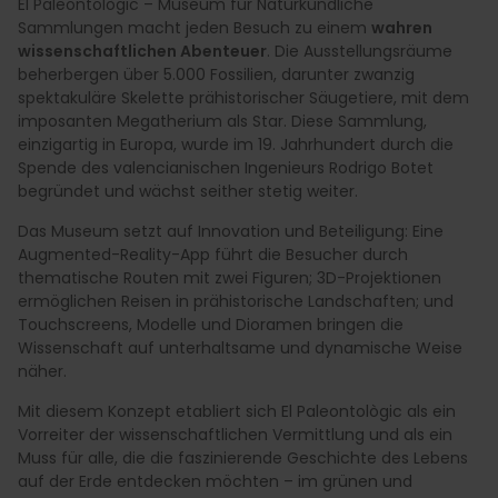
El Paleontològic – Museum für Naturkundliche
Sammlungen macht jeden Besuch zu einem
wahren
wissenschaftlichen Abenteuer
. Die Ausstellungsräume
beherbergen über 5.000 Fossilien, darunter zwanzig
spektakuläre Skelette prähistorischer Säugetiere, mit dem
imposanten Megatherium als Star. Diese Sammlung,
einzigartig in Europa, wurde im 19. Jahrhundert durch die
Spende des valencianischen Ingenieurs Rodrigo Botet
begründet und wächst seither stetig weiter.
Das Museum setzt auf Innovation und Beteiligung: Eine
Augmented-Reality-App führt die Besucher durch
thematische Routen mit zwei Figuren; 3D-Projektionen
ermöglichen Reisen in prähistorische Landschaften; und
Touchscreens, Modelle und Dioramen bringen die
Wissenschaft auf unterhaltsame und dynamische Weise
näher.
Mit diesem Konzept etabliert sich El Paleontològic als ein
Vorreiter der wissenschaftlichen Vermittlung und als ein
Muss für alle, die die faszinierende Geschichte des Lebens
auf der Erde entdecken möchten – im grünen und