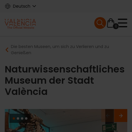
Skip
Deutsch
to
main
Mobile menu ex
content
0
Main
Breadcrumb
Die besten Museen, um sich zu Verlieren und zu
navigation
Genießen
Naturwissenschaftliches
Museum der Stadt
València