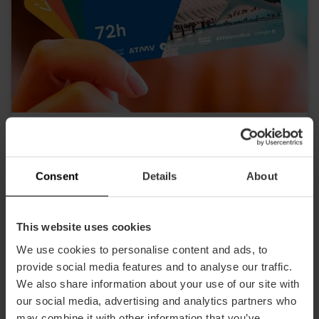
Valencia Tourist Card 24, 48 oder 72
Stunden
4.9
- 1, 951 Bewertungen
Consent
Details
About
10% Rabatt Exklusives Web
This website uses cookies
15,30 €
Von
17,00 €
We use cookies to personalise content and ads, to
provide social media features and to analyse our traffic.
We also share information about your use of our site with
our social media, advertising and analytics partners who
may combine it with other information that you’ve