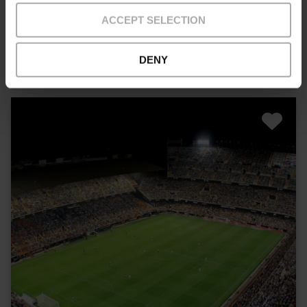
ACCEPT SELECTION
10% Rabatt VLC Tourist Card
45,00 €
Von
DENY