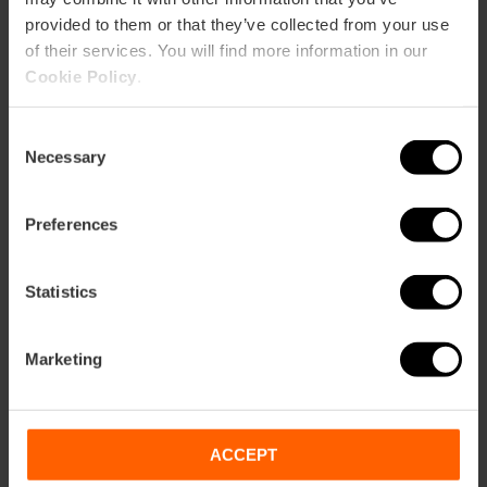
provided to them or that they’ve collected from your use
of their services. You will find more information in our
Cookie Policy
.
Consent
Necessary
Selection
Preferences
Statistics
Marketing
Eintrittskarten für das Oceanogràfic und
das Hemisfèric
ACCEPT
4.7
- 45 Bewertungen