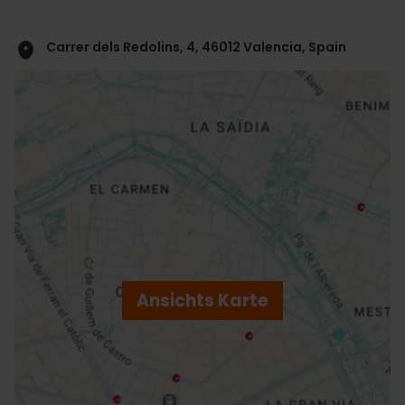
Carrer dels Redolins, 4, 46012 Valencia, Spain
ose
ebar
p
Ansichts Karte
r
ation