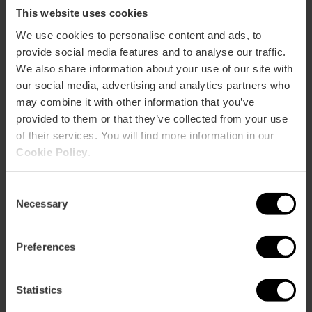
This website uses cookies
Valencia Tourist Card 24, 48 oder 72
We use cookies to personalise content and ads, to
Stunden
provide social media features and to analyse our traffic.
4.9
- 1, 951 Bewertungen
We also share information about your use of our site with
our social media, advertising and analytics partners who
10% Rabatt Exklusives Web
may combine it with other information that you’ve
provided to them or that they’ve collected from your use
15,30 €
of their services. You will find more information in our
Von
17,00 €
Cookie Policy
.
Consent
Necessary
Selection
Preferences
Statistics