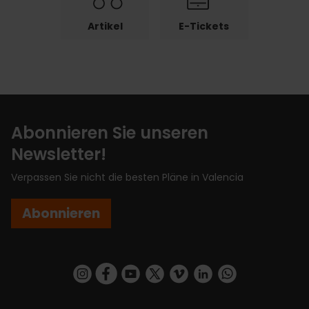
Artikel
E-Tickets
Abonnieren Sie unseren
Newsletter!
Verpassen Sie nicht die besten Pläne in Valencia
Abonnieren
https://www.instagram.com/visit_valencia/
https://www.facebook.com/VisitValenciaSp
https://www.youtube.com/user/Turisva
https://twitter.com/_VivaValencia
https://vimeo.com/visitvalen
https://www.linkedin.com/company/turismo-valencia/
https://api.whatsapp.com/send/?