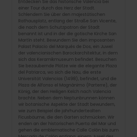
Entdecken Sie das historische Valencia bei
einer Tour durch das Herz der Stadt.
Schlendern Sie über den majestätischen
Rathausplatz, entlang der Straße San Vicente,
die nach dem Schutzpatron der Stadt
benannt ist und in der die gotische Kirche San
Martín steht. Bewundern Sie den imposanten
Palast Palacio del Marqués de Dos, ein Juwel
der valencianischen Barockarchitektur, in dem
sich das Keramikmuseum befindet. Besuchen
Sie bezaubernde Plätze wie die elegante Plaza
del Patriarca, wo sich die Nau, die erste
Universität Valencias (1498), befindet, und die
Plaza de Alfonso el Magnánimo (Parterre), der
König, der den Heiligen Kelch nach Valencia
brachte. Neben dem Neptunbrunnen können
wir botanische Aspekte der Stadt bewundern,
wie zum Beispiel die jahrhundertealten
Ficusbäume, die den Garten schmücken. Wir
enden an der historischen Puerta del Mar und
gehen die emblematische Calle Colón bis zum
Mercado de Colón entlang, einem Juwel des