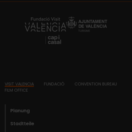
https://fundacion.visitvalencia.com/
Footer
VISIT VALENCIA
FUNDACIÓ
CONVENTION BUREAU
FILM OFFICE
domains
Planung
Stadtteile