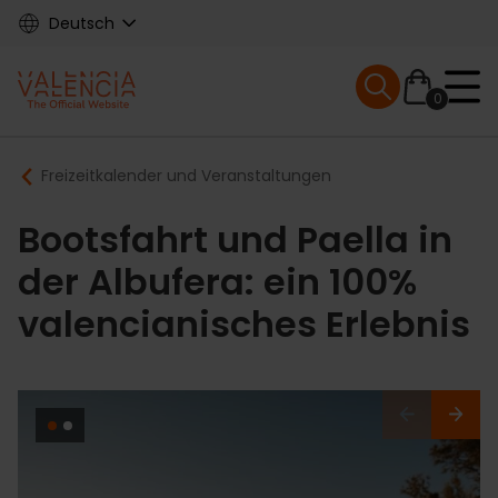
Skip
Deutsch
to
main
Mobile menu ex
content
0
Main
Breadcrumb
Freizeitkalender und Veranstaltungen
navigation
Bootsfahrt und Paella in
der Albufera: ein 100%
valencianisches Erlebnis