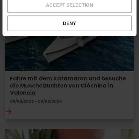
ACCEPT SELECTION
DENY
Fahre mit dem Katamaran und besuche
die Muschelzuchten von Clóchina in
Valencia
09/08/2026 - 09/08/2026