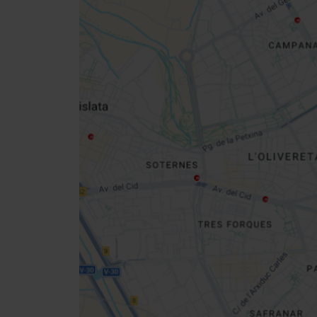
Close
sidebar
da
map
Get
your
location
Cómo llegar