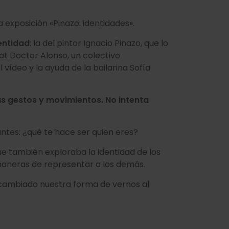
a exposición «Pinazo: identidades».
dentidad
: la del pintor Ignacio Pinazo, que lo
etat Doctor Alonso, un colectivo
vídeo y la ayuda de la bailarina Sofía
us gestos y movimientos. No intenta
untes: ¿qué te hace ser quien eres?
que también exploraba la identidad de los
maneras de representar a los demás.
cambiado nuestra forma de vernos al