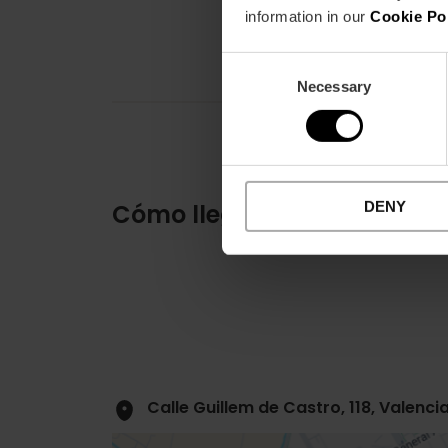
information in our
Cookie Po
Consent
Necessary
Selection
DENY
Cómo llegar
Calle Guillem de Castro, 118, Valenci