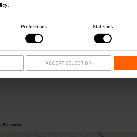
licy
.
Preferences
Statistics
ACCEPT SELECTION
Metro
Bus
L1,
L3
26,
95,
C1,
C2
a, España