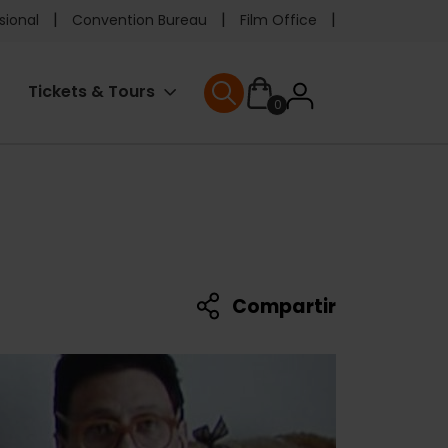
e
sional
Convention Bureau
Film Office
ader
User
Tickets & Tours
0
enu
User menu
accoun
menu
Compartir