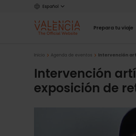
Skip
Español
to
main
Main
content
Prepara tu viaje
navigat
Breadcrumb
Inicio
Agenda de eventos
Intervención art
Intervención artí
exposición de re