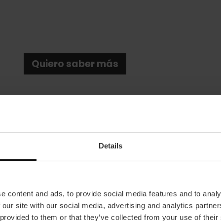
Quiero saber más
Details
Fecha
20/02/2025 - 25/01/2026
e content and ads, to provide social media features and to analy
Descuento Valencia Tourist Card
 our site with our social media, advertising and analytics partn
50% dto. València Tourist Card
 provided to them or that they’ve collected from your use of their