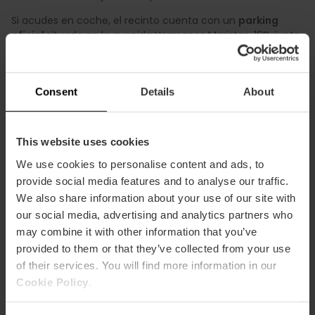
Si acudes en coche, el recinto cuenta con un
parking
oficial
situado en la avenida Hermanos Maristas, 16D, junto
al pabellón y a pocos minutos a pie de los accesos.
Completa tu plan
Consent
Details
About
This website uses cookies
We use cookies to personalise content and ads, to
provide social media features and to analyse our traffic.
We also share information about your use of our site with
our social media, advertising and analytics partners who
may combine it with other information that you’ve
provided to them or that they’ve collected from your use
Cómo llegar
of their services. You will find more information in our
Cookie Policy
.
Metro
L10