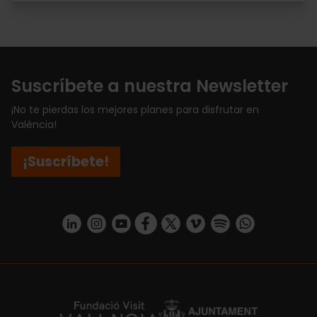
Suscríbete a nuestra Newsletter
¡No te pierdas los mejores planes para disfrutar en
València!
¡Suscríbete!
https://www.linkedin.com/company/turismo-valencia/mycompany/
https://www.instagram.com/visit_valencia/
https://www.youtube.com/user/Turisvale
https://www.facebook.com/turismov
https://twitter.com/Valenciatu
https://vimeo.com/visitva
https://open.spotif
https://api.whatsapp.com/se