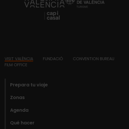
https://fundacion.visitvalencia.com/
Footer
VISIT VALÈNCIA
FUNDACIÓ
CONVENTION BUREAU
FILM OFFICE
domains
Prepara tu viaje
Zonas
Agenda
Qué hacer