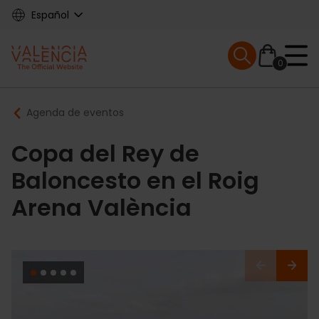
Skip
Español
to
main
Mobile menu ex
content
0
Main
Breadcrumb
Agenda de eventos
navigation
Copa del Rey de
Baloncesto en el Roig
Arena València