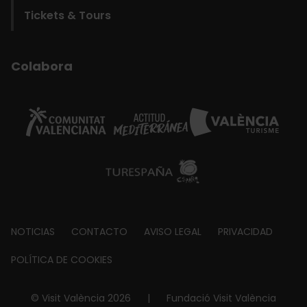
Tickets & Tours
Colabora
Footer
NOTICIAS
CONTACTO
AVISO LEGAL
PRIVACIDAD
about
POLÍTICA DE COOKIES
© Visit València 2026
|
Fundació Visit València