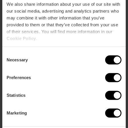
Nova sala de cinema IMAX a
Nova
València
We also share information about your use of our site with
Heron City València
sala
our social media, advertising and analytics partners who
de
may combine it with other information that you’ve
cinema
IMAX
provided to them or that they’ve collected from your use
a
of their services. You will find more information in our
Rutes guiades en moto per a
Rutes
Heron
descobrir València
guiades
Cookie Policy
.
City
en
València
moto
Consent
per
Necessary
Selection
a
Flamenc en directe al Café del
Flamenc
descobrir
Duende
en
València
directe
Preferences
al
Café
del
Statistics
Descobreix el Centre d'Art
Descobreix
Duende
Hortensia Herrero
el
Centre
Marketing
d'Art
Hortensia
Herrero