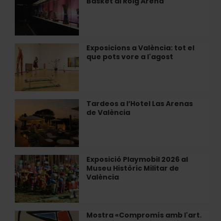
Basket al Roig Arena
i
en
Tour
Radio
del
City
València
Basket
Exposicions a València: tot el
Exposicions
al
que pots vore a l'agost
a
Roig
València:
Arena
tot
el
que
Tardeos a l’Hotel Las Arenas
Tardeos
pots
de València
a
vore
l’Hotel
a
Las
l'agost
Arenas
de
Exposició Playmobil 2026 al
Exposició
València
Museu Històric Militar de
Playmobil
València
2026
al
Museu
Històric
Mostra «Compromís amb l'art.
Mostra