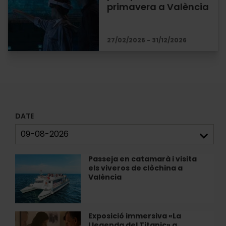
primavera a València
27/02/2026 - 31/12/2026
DATE
Passeja en catamarà i visita
Passeja
els viveros de clòchina a
en
València
catamarà
i
visita
els
Exposició immersiva «La
Exposició
viveros
Llegenda del Titanic» a