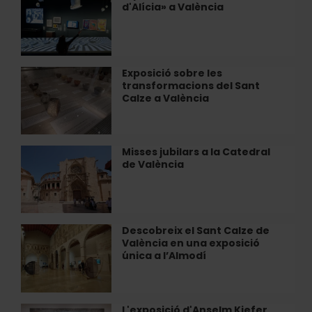
a
d'Alícia» a València
i
València
activitats
«Els
mons
d'Alícia»
Exposició sobre les
Exposició
a
transformacions del Sant
sobre
València
Calze a València
les
transformacions
del
Sant
Misses jubilars a la Catedral
Misses
Calze
de València
jubilars
a
a
València
la
Catedral
de
Descobreix el Sant Calze de
Descobreix
València
València en una exposició
el
única a l’Almodí
Sant
Calze
de
València
L'exposició d'Anselm Kiefer
L'exposició