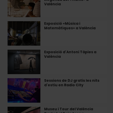
immersiva
de
València
«La
clòchina
Llegenda
a
del
València
Titanic»
Exposició «Música i
Exposició
a
Matemàtiques» a València
«Música
València
i
Matemàtiques»
a
València
Exposició d'Antoni Tàpies a
Exposició
València
d'Antoni
Tàpies
a
València
Sessions de DJ gratis les nits
Sessions
d'estiu en Radio City
de
DJ
gratis
les
nits
Museu i Tour del València
Museu
d'estiu