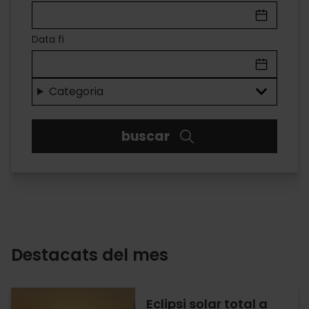
A
VALÈNCIA
Data fi
Diversió
per
Categoria
a
buscar
tots
els
gustos
Destacats del mes
Eclipsi solar total a