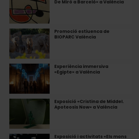
Militar
De Miró a Barceló» a València
«Compromís
de
amb
València
l'art.
De
Miró
Promoció estiuenca de
Promoció
a
BIOPARC València
estiuenca
Barceló»
de
a
BIOPARC
València
València
Experiència immersiva
Experiència
«Egipte» a València
immersiva
«Egipte»
a
València
Exposició «Cristina de Middel.
Exposició
Apoteosis Now» a València
«Cristina
de
Middel.
Apoteosis
Now»
Exposició i activitats «Els mons
Exposició