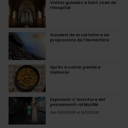
valencià»
Visites guiades a Sant Joan de
Visites
a
l’Hospital
guiades
L’ETNO
a
Sant
Joan
de
Gaudeix de la cartellera de
Gaudeix
l’Hospital
projeccions de l'Hemisfèric
de
la
cartellera
de
projeccions
Aprén a cuinar paella a
Aprén
de
València
a
l'Hemisfèric
cuinar
paella
a
València
Exposició «L'aventura del
Exposició
pensament» al MuVIM
«L'aventura
del
Del 01/01/2025 al 31/12/2026
pensament»
al