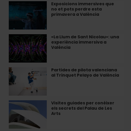
MuVIM
Exposicions immersives que
Exposicions
no et pots perdre esta
immersives
primavera a València
que
no
et
pots
«La Llum de Sant Nicolau»: una
«La
perdre
experiència immersiva a
Llum
esta
València
de
primavera
Sant
a
Nicolau»:
València
una
Partides de pilota valenciana
Partides
experiència
al Trinquet Pelayo de València
de
immersiva
pilota
a
valenciana
València
al
Trinquet
Visites guiades per conéixer
Visites
Pelayo
els secrets del Palau de Les
guiades
de
Arts
per
València
conéixer
els