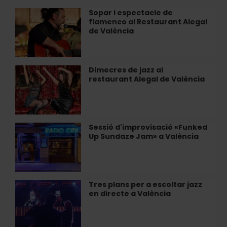
València
València:
Sopar i espectacle de
Sopar
Il·lusions
flamenco al Restaurant Alegal
i
òptiques
de València
espectacle
i
de
sales
flamenco
impossibles
al
Dimecres de jazz al
Dimecres
Restaurant
restaurant Alegal de València
de
Alegal
jazz
de
al
València
restaurant
Alegal
Sessió d'improvisació «Funked
Sessió
de
Up Sundaze Jam» a València
d'improvisació
València
«Funked
Up
Sundaze
Jam»
Tres plans per a escoltar jazz
Tres
a
en directe a València
plans
València
per
a