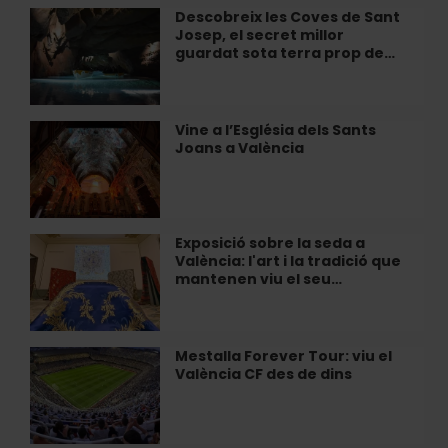
secrets
Descobreix les Coves de Sant
Descobreix
del
Josep, el secret millor
les
Palau
guardat sota terra prop de…
Coves
de
de
Les
Sant
Arts
Josep,
Vine a l’Església dels Sants
Vine
el
Joans a València
a
secret
l’Església
millor
dels
guardat
Sants
sota
Joans
Exposició sobre la seda a
Exposició
terra
a
València: l'art i la tradició que
sobre
prop
València
mantenen viu el seu…
la
de…
seda
a
València:
Mestalla Forever Tour: viu el
Mestalla
l'art
València CF des de dins
Forever
i
Tour:
la
viu
tradició
el