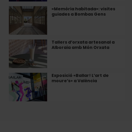
escoltar
jazz
«Memòria habitada»: visites
«Memòria
en
guiades a Bombas Gens
habitada»:
directe
visites
a
guiades
València
a
Bombas
Tallers d’orxata artesanal a
Tallers
Gens
Alboraia amb Món Orxata
d’orxata
artesanal
a
Alboraia
amb
Exposició «Ballar! L’art de
Exposició
Món
moure’s» a València
«Ballar!
Orxata
L’art
de
moure’s»
a
València