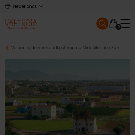
Skip
Nederlands
to
main
Mobile menu ex
content
0
Main
Breadcrumb
Valencia, de voorraadkast van de Middellandse Zee
navigation