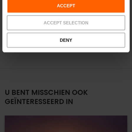
Stedelijke Voeding
ACCEPT
Maar de inzet van Valencia voor voedselduurzaamheid
gaat veel verder: sinds 2019 is de stad de
zetel van het
ACCEPT SELECTION
Wereldcentrum voor Duurzame Stedelijke Voeding van de
FAO (CEMAS)
, om zo een referentiepunt te worden voor de
uitdagingen waar grote steden voor staan op het gebied
DENY
van voeding en nutritie.
U BENT MISSCHIEN OOK
GEÏNTERESSEERD IN